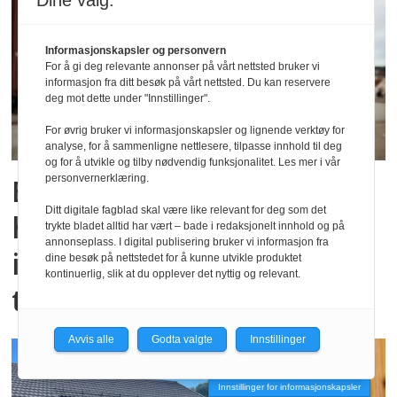
Dine valg:
Informasjonskapsler og personvern
For å gi deg relevante annonser på vårt nettsted bruker vi
informasjon fra ditt besøk på vårt nettsted. Du kan reservere
deg mot dette under "Innstillinger".
For øvrig bruker vi informasjonskapsler og lignende verktøy for
analyse, for å sammenligne nettlesere, tilpasse innhold til deg
og for å utvikle og tilby nødvendig funksjonalitet. Les mer i vår
personvernerklæring.
Bergen skal vedta
Ditt digitale fagblad skal være like relevant for deg som det
høringsuttalelse –
trykte bladet alltid har vært – bade i redaksjonelt innhold og på
annonseplass. I digital publisering bruker vi informasjon fra
innstilling vender
dine besøk på nettstedet for å kunne utvikle produktet
kontinuerlig, slik at du opplever det nyttig og relevant.
tommelen ned
Avvis alle
Godta valgte
Innstillinger
Innstillinger for informasjonskapsler