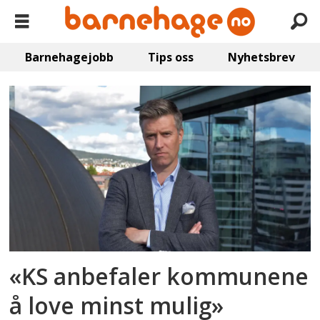
Barnehagejobb
Tips oss
Nyhetsbrev
Emne:
finansiering
«KS anbefaler kommunene
å love minst mulig»