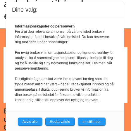
anledning til å vokse oss
Dine valg:
enda mer spennende
Informasjonskapsler og personvern
For å gi deg relevante annonser på vårt nettsted bruker vi
Barnehagejobber
informasjon fra ditt besøk på vårt nettsted. Du kan reservere
deg mot dette under "Innstillinger".
For øvrig bruker vi informasjonskapsler og lignende verktøy for
analyse, for å sammenligne nettlesere, tilpasse innhold til deg
og for å utvikle og tilby nødvendig funksjonalitet. Les mer i vår
personvernerklæring.
Ditt digitale fagblad skal være like relevant for deg som det
trykte bladet alltid har vært – bade i redaksjonelt innhold og på
annonseplass. I digital publisering bruker vi informasjon fra
dine besøk på nettstedet for å kunne utvikle produktet
kontinuerlig, slik at du opplever det nyttig og relevant.
Barnehagelærer - Godkjent
utdanning - Ljan kirkes barnehage,
Avvis alle
Godta valgte
Innstillinger
Oslo