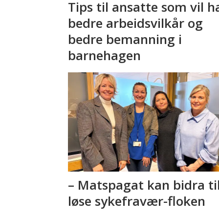
Tips til ansatte som vil h
bedre arbeidsvilkår og
bedre bemanning i
barnehagen
– Matspagat kan bidra ti
løse sykefravær-floken