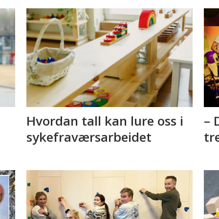
Hvordan tall kan lure oss i
– 
sykefraværsarbeidet
tr