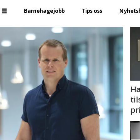
Barnehagejobb
Tips oss
Nyhets
Ha
ti
pr