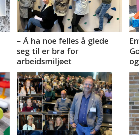
– Å ha noe felles å glede
Em
seg til er bra for
Go
arbeidsmiljøet
og