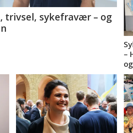
, trivsel, sykefravær – og
en
Sy
– 
og