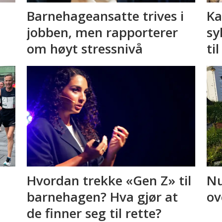
Barnehageansatte trives i
Ka
jobben, men rapporterer
sy
om høyt stressnivå
ti
Hvordan trekke «Gen Z» til
Nu
barnehagen? Hva gjør at
ov
de finner seg til rette?