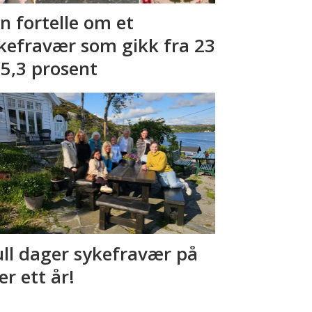
n fortelle om et
kefravær som gikk fra 23
l 5,3 prosent
ll dager sykefravær på
er ett år!