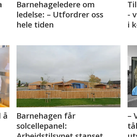
a
Barnehageledere om
Ti
ledelse: – Utfordrer oss
- 
hele tiden
i 
l å
Barnehagen får
– 
solcellepanel:
tå
Arbeidstilsynet stanset
ut