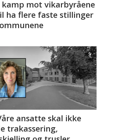
l kamp mot vikarbyråene
vil ha flere faste stillinger
kommunene
Våre ansatte skal ikke
le trakassering,
skjelling og trusler