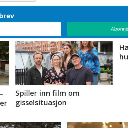
brev
Ha
hu
Spiller inn film om
–
gisselsituasjon
 er