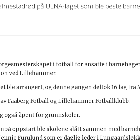
ik Valmestadrød på ULNA-laget som ble beste barn
 norgesmesterskapet i fotball for ansatte i barnehag
dion ved Lillehammer.
 ble arrangert, og denne gangen deltok 16 lag fra Me
v Faaberg Fotball og Lillehammer Fotballklubb.
ng også åpent for grunnskoler.
npå oppstart ble skolene slått sammen med barnehage
r Jennie Furulund som er daglig leder i Lungaardslø