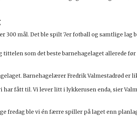
g
r 300 mål. Det ble spilt 7er fotball og samtlige lag
tittelen som det beste barnehagelaget allerede før 
hagelaget. Barnehagelærer Fredrik Valmestadrød er l
vi har fått til. Vi lever litt i lykkerusen enda, sier V
e fredag ble vi én færre spiller på laget enn planlagt