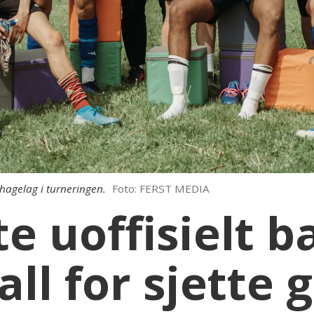
ehagelag i turneringen.
Foto: FERST MEDIA
e uoffisielt 
all for sjette 