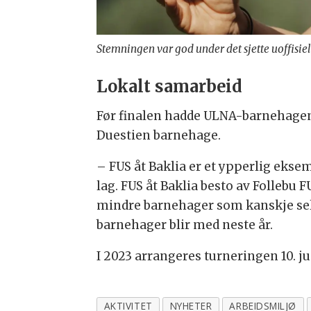
Stemningen var god under det sjette uoffisi
Lokalt samarbeid
Før finalen hadde
ULNA
-barnehagene
Duestien barnehage.
– FUS åt Baklia er et ypperlig eksem
lag. FUS åt Baklia besto av Follebu 
mindre barnehager som kanskje selv 
barnehager blir med neste år.
I 2023 arrangeres turneringen 10. j
AKTIVITET
NYHETER
ARBEIDSMILJØ