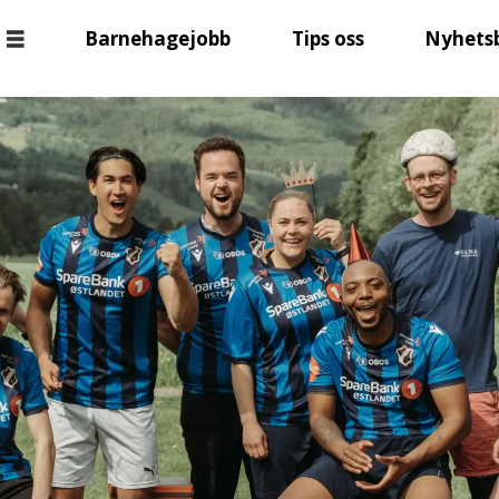
Barnehagejobb
Tips oss
Nyhets