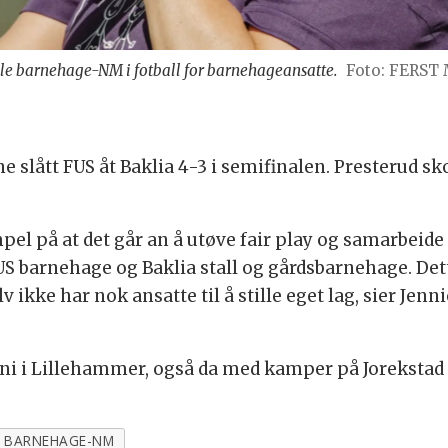
elle barnehage-NM i fotball for barnehageansatte.
Foto: FERST
 slått FUS åt Baklia 4-3 i semifinalen. Presterud sk
pel på at det går an å utøve fair play og samarbeide
FUS barnehage og Baklia stall og gårdsbarnehage. Dett
ikke har nok ansatte til å stille eget lag, sier Jenn
uni i Lillehammer, også da med kamper på Jorekstad 
BARNEHAGE-NM