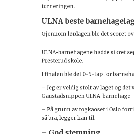
turneringen.
ULNA beste barnehagela
Gjennom lørdagen ble det scoret ove
ULNA-barnehagene hadde sikret seg 
Presterud skole.
I finalen ble det 0-5-tap for barne
–
Jeg er veldig stolt av laget og det 
Gaustadsnippen ULNA-barnehage.
– På grunn av togkaoset i Oslo forrig
så bra, legger han til.
– God stemning