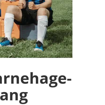
barnehage-
gang