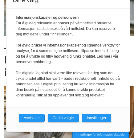
Dine valg:
Informasjonskapsler og personvern
For å gi deg relevante annonser på vårt nettsted bruker vi
informasjon fra ditt besøk på vårt nettsted. Du kan reservere
deg mot dette under "Innstillinger".
– Jeg så hvor fri han ble da
For øvrig bruker vi informasjonskapsler og lignende verktøy for
analyse, for å sammenligne nettlesere, tilpasse innhold til deg
han skjønte at jeg var med
og for å utvikle og tilby nødvendig funksjonalitet. Les mer i vår
personvernerklæring.
i leken på hans premisser
Ditt digitale fagblad skal være like relevant for deg som det
trykte bladet alltid har vært – bade i redaksjonelt innhold og på
annonseplass. I digital publisering bruker vi informasjon fra
dine besøk på nettstedet for å kunne utvikle produktet
kontinuerlig, slik at du opplever det nyttig og relevant.
Avvis alle
Godta valgte
Innstillinger
Innstillinger for informasjonskapsler