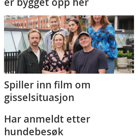
er bygget opp her
Spiller inn film om
gisselsituasjon
Har anmeldt etter
hundebesøk