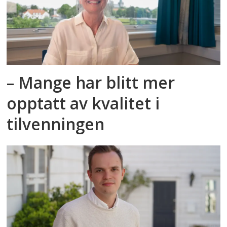
dannelse og utvikling: kvalifisering til
fremtiden i barnehage og skole
.
Pedagogisk forum
Zachrisen, Berit (2015).
Like
– Mange har blitt mer
muligheter i lek
. Universitetsforlaget
opptatt av kvalitet i
tilvenningen