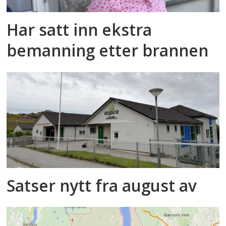
medvirkning i barnehagen.
Har satt inn ekstra
Tidsskrift for nordisk
bemanning etter brannen
barnehageforskning
, 5 (18), 1-11.
Satser nytt fra august av