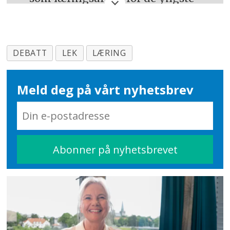
barna.
Norsk pedagogisk tidsskrift
, 93
(02), 147-157.
DEBATT
LEK
LÆRING
Bae, B. (1996). Voksnes
definisjonsmakt og barns
Meld deg på vårt nyhetsbrev
selvopplevelse. I B. Bae (Red.).
Det
interessante i det alminnelige – en
artikkelsamling
(s. 145-165).
Pedagogisk Forum.
Bae, B. (2006). Perspektiver på
barns medvirkning i barnehage. I
B. Bae, B.J. Eide, N. Winger og A.E.
Kristoffersen (Red.).
Temahefte om
barns medvirkning
(s. 6-27).