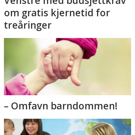
Venstre med budsjettkrav
om gratis kjernetid for
treåringer
– Omfavn barndommen!