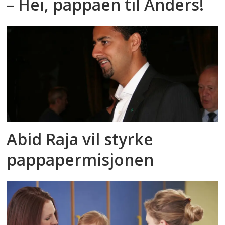
– Hei, pappaen til Anders!
Abid Raja vil styrke
pappapermisjonen