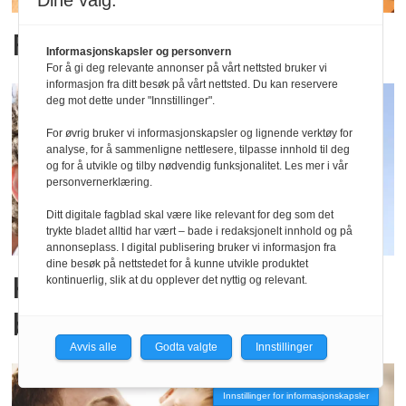
Dine valg:
Fra søppel til påskepynt
Informasjonskapsler og personvern
For å gi deg relevante annonser på vårt nettsted bruker vi
informasjon fra ditt besøk på vårt nettsted. Du kan reservere
deg mot dette under "Innstillinger".
For øvrig bruker vi informasjonskapsler og lignende verktøy for
analyse, for å sammenligne nettlesere, tilpasse innhold til deg
og for å utvikle og tilby nødvendig funksjonalitet. Les mer i vår
personvernerklæring.
Ditt digitale fagblad skal være like relevant for deg som det
trykte bladet alltid har vært – bade i redaksjonelt innhold og på
annonseplass. I digital publisering bruker vi informasjon fra
dine besøk på nettstedet for å kunne utvikle produktet
Kjæreste med en pappa i
kontinuerlig, slik at du opplever det nyttig og relevant.
barnehagen
Avvis alle
Godta valgte
Innstillinger
Innstillinger for informasjonskapsler