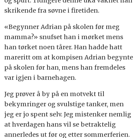
og spurt. Tidligere denne uka våknet han
skrikende fra søvne i firetiden.
«Begynner Adrian på skolen før meg
mamma?» snufset han i mørket mens
han tørket noen tårer. Han hadde hatt
mareritt om at kompisen Adrian begynte
på skolen før han, mens han fremdeles
var igjen i barnehagen.
Jeg prøver å by på en motvekt til
bekymringer og svulstige tanker, men
jeg er jo spent selv. Jeg mistenker nemlig
at hverdagen hans vil se betraktelig
annerledes ut før og etter sommerferien.