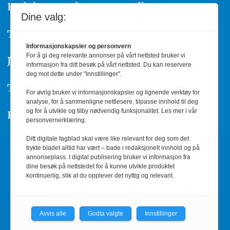
Redaktør
A
nders Bergundhaugen
Dine valg:
Telefon: 959 19 193
Informasjonskapsler og personvern
For å gi deg relevante annonser på vårt nettsted bruker vi
Journalist
Silje Wiken Sandgrind
informasjon fra ditt besøk på vårt nettsted. Du kan reservere
deg mot dette under "Innstillinger".
Telefon: 755 53 856
For øvrig bruker vi informasjonskapsler og lignende verktøy for
analyse, for å sammenligne nettlesere, tilpasse innhold til deg
og for å utvikle og tilby nødvendig funksjonalitet. Les mer i vår
Personvern/Cookies
personvernerklæring.
Ditt digitale fagblad skal være like relevant for deg som det
trykte bladet alltid har vært – bade i redaksjonelt innhold og på
Annonsere
annonseplass. I digital publisering bruker vi informasjon fra
dine besøk på nettstedet for å kunne utvikle produktet
Informasjon og priser
kontinuerlig, slik at du opplever det nyttig og relevant.
Kontakt oss
Avvis alle
Godta valgte
Innstillinger