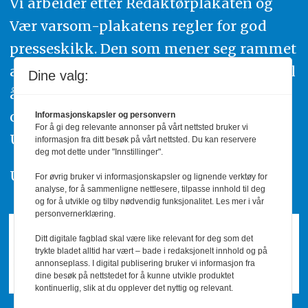
Vi arbeider etter Redaktørplakaten og
Vær varsom-plakatens regler for god
presseskikk. Den som mener seg rammet
av urettmessig publisering, oppfordres til
Dine valg:
å ta kontakt med redaksjonen. Du kan
også klage inn saker til Pressens Faglige
Informasjonskapsler og personvern
For å gi deg relevante annonser på vårt nettsted bruker vi
Utvalg,
www.pfu.no
.
informasjon fra ditt besøk på vårt nettsted. Du kan reservere
deg mot dette under "Innstillinger".
Utgiver: PBL
For øvrig bruker vi informasjonskapsler og lignende verktøy for
analyse, for å sammenligne nettlesere, tilpasse innhold til deg
og for å utvikle og tilby nødvendig funksjonalitet. Les mer i vår
personvernerklæring.
Ditt digitale fagblad skal være like relevant for deg som det
trykte bladet alltid har vært – bade i redaksjonelt innhold og på
annonseplass. I digital publisering bruker vi informasjon fra
dine besøk på nettstedet for å kunne utvikle produktet
kontinuerlig, slik at du opplever det nyttig og relevant.