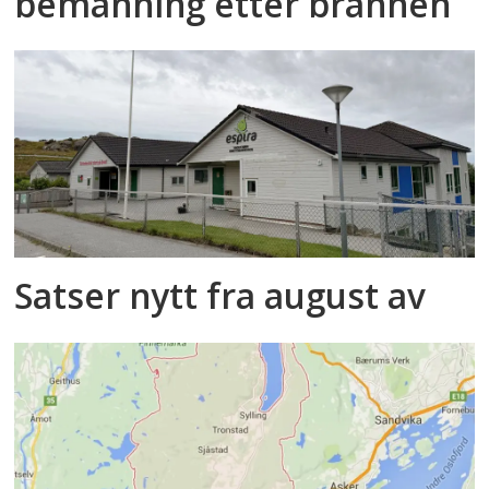
bemanning etter brannen
Satser nytt fra august av