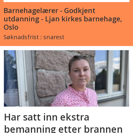
Barnehagelærer - Godkjent
utdanning - Ljan kirkes barnehage,
Oslo
Søknadsfrist : snarest
Har satt inn ekstra
bemanning etter brannen