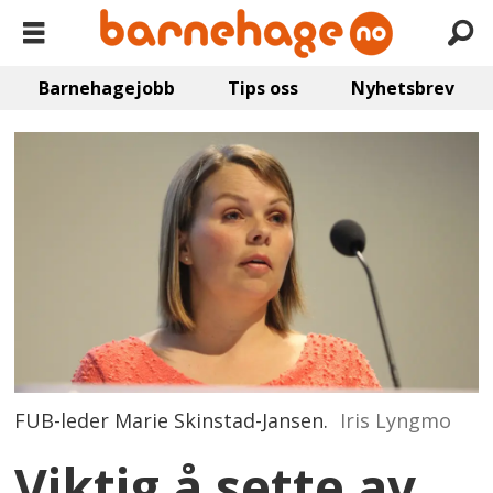
Barnehagejobb
Tips oss
Nyhetsbrev
FUB-leder Marie Skinstad-Jansen.
Iris Lyngmo
Viktig å sette av