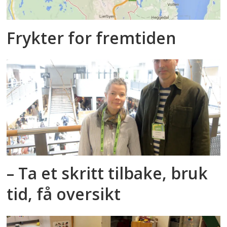
Frykter for fremtiden
– Ta et skritt tilbake, bruk
tid, få oversikt