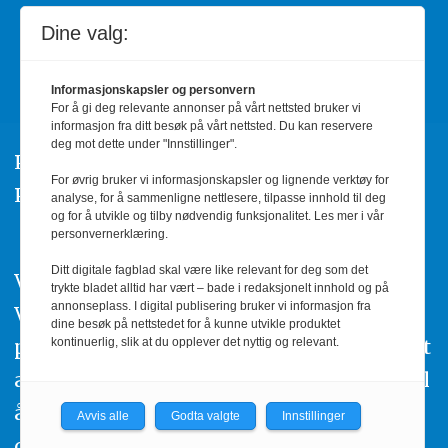
Barnehage.no
Dine valg:
er medlem av
Fagpressen
Informasjonskapsler og personvern
For å gi deg relevante annonser på vårt nettsted bruker vi
informasjon fra ditt besøk på vårt nettsted. Du kan reservere
deg mot dette under "Innstillinger".
Post- og besøksadresse:
For øvrig bruker vi informasjonskapsler og lignende verktøy for
Prinsens gate 91 8003 Bodø
analyse, for å sammenligne nettlesere, tilpasse innhold til deg
og for å utvikle og tilby nødvendig funksjonalitet. Les mer i vår
personvernerklæring.
Ditt digitale fagblad skal være like relevant for deg som det
Vi arbeider etter Redaktørplakaten og
trykte bladet alltid har vært – bade i redaksjonelt innhold og på
annonseplass. I digital publisering bruker vi informasjon fra
Vær varsom-plakatens regler for god
dine besøk på nettstedet for å kunne utvikle produktet
presseskikk. Den som mener seg rammet
kontinuerlig, slik at du opplever det nyttig og relevant.
av urettmessig publisering, oppfordres til
å ta kontakt med redaksjonen. Du kan
Avvis alle
Godta valgte
Innstillinger
også klage inn saker til Pressens Faglige