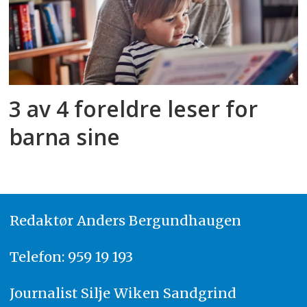
3 av 4 foreldre leser for
barna sine
Redaktør
A
nders Bergundhaugen
Telefon: 959 19 193
Journalist
Silje Wiken Sandgrind