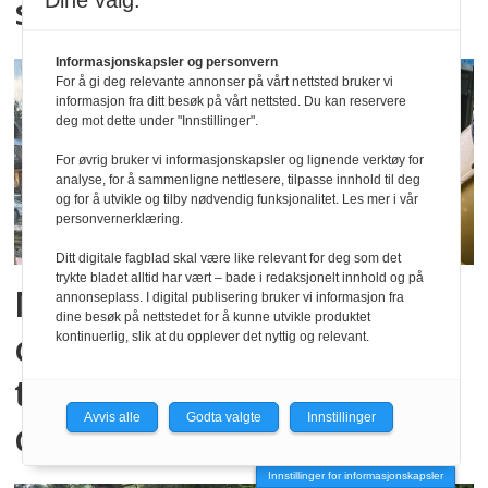
Dine valg:
så er det slutt
Informasjonskapsler og personvern
For å gi deg relevante annonser på vårt nettsted bruker vi
informasjon fra ditt besøk på vårt nettsted. Du kan reservere
deg mot dette under "Innstillinger".
For øvrig bruker vi informasjonskapsler og lignende verktøy for
analyse, for å sammenligne nettlesere, tilpasse innhold til deg
og for å utvikle og tilby nødvendig funksjonalitet. Les mer i vår
personvernerklæring.
Ditt digitale fagblad skal være like relevant for deg som det
trykte bladet alltid har vært – bade i redaksjonelt innhold og på
Mener at Kristiansund
annonseplass. I digital publisering bruker vi informasjon fra
dine besøk på nettstedet for å kunne utvikle produktet
oppgir lønn langt under
kontinuerlig, slik at du opplever det nyttig og relevant.
tariff: – En form for sosial
Avvis alle
Godta valgte
Innstillinger
dumping?
Innstillinger for informasjonskapsler