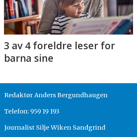
3 av 4 foreldre leser for
barna sine
Redaktør
A
nders Bergundhaugen
Telefon: 959 19 193
Journalist
Silje Wiken Sandgrind