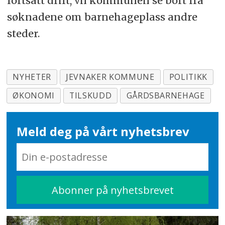
fortsatt drift, vil kommunen se bort fra
søknadene om barnehageplass andre
steder.
NYHETER
JEVNAKER KOMMUNE
POLITIKK
ØKONOMI
TILSKUDD
GÅRDSBARNEHAGE
Meld deg på vårt nyhetsbrev