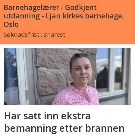
Barnehagelærer - Godkjent
utdanning - Ljan kirkes barnehage,
Oslo
Søknadsfrist : snarest
Har satt inn ekstra
bemanning etter brannen