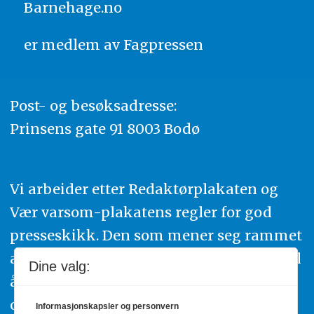
Barnehage.no
er medlem av
Fagpressen
Post- og besøksadresse:
Prinsens gate 91 8003 Bodø
Vi arbeider etter Redaktørplakaten og
Vær varsom-plakatens regler for god
presseskikk. Den som mener seg rammet
av urettmessig publisering, oppfordres til
Dine valg:
å ta kontakt med redaksjonen. Du kan
også klage inn saker til Pressens Faglige
Informasjonskapsler og personvern