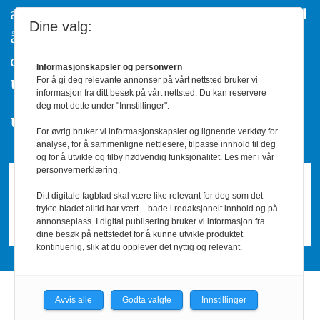
av urettmessig publisering, oppfordres til
Dine valg:
å ta kontakt med redaksjonen. Du kan
også klage inn saker til Pressens Faglige
Informasjonskapsler og personvern
For å gi deg relevante annonser på vårt nettsted bruker vi
Utvalg,
www.pfu.no
.
informasjon fra ditt besøk på vårt nettsted. Du kan reservere
deg mot dette under "Innstillinger".
Utgiver: PBL
For øvrig bruker vi informasjonskapsler og lignende verktøy for
analyse, for å sammenligne nettlesere, tilpasse innhold til deg
og for å utvikle og tilby nødvendig funksjonalitet. Les mer i vår
personvernerklæring.
Ditt digitale fagblad skal være like relevant for deg som det
trykte bladet alltid har vært – bade i redaksjonelt innhold og på
annonseplass. I digital publisering bruker vi informasjon fra
dine besøk på nettstedet for å kunne utvikle produktet
kontinuerlig, slik at du opplever det nyttig og relevant.
Avvis alle
Godta valgte
Innstillinger
Powered by Labrador CMS