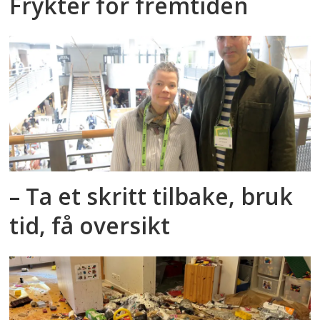
Frykter for fremtiden
– Ta et skritt tilbake, bruk
tid, få oversikt