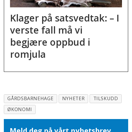
Klager på satsvedtak: – I
verste fall må vi
begjære oppbud i
romjula
GÅRDSBARNEHAGE
NYHETER
TILSKUDD
ØKONOMI
Meld deg på vårt nyhetsbrev