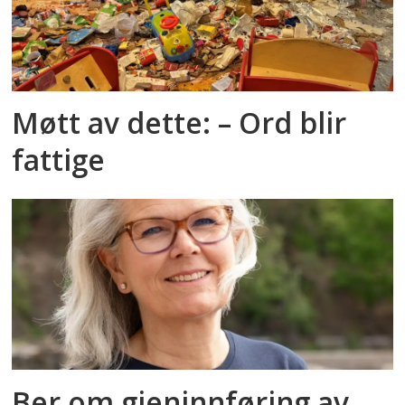
Møtt av dette: – Ord blir
fattige
Ber om gjeninnføring av