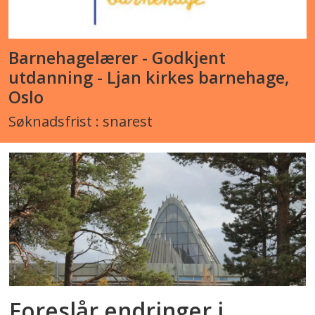
Barnehagelærer - Godkjent
utdanning - Ljan kirkes barnehage,
Oslo
Søknadsfrist : snarest
Foreslår endringer i