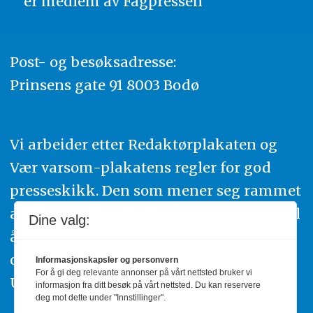
er medlem av
Fagpressen
Post- og besøksadresse:
Prinsens gate 91 8003 Bodø
Vi arbeider etter Redaktørplakaten og
Vær varsom-plakatens regler for god
presseskikk. Den som mener seg rammet
av urettmessig publisering, oppfordres til
Dine valg:
å ta kontakt med redaksjonen. Du kan
også klage inn saker til Pressens Faglige
Informasjonskapsler og personvern
For å gi deg relevante annonser på vårt nettsted bruker vi
Utvalg,
www.pfu.no
.
informasjon fra ditt besøk på vårt nettsted. Du kan reservere
deg mot dette under "Innstillinger".