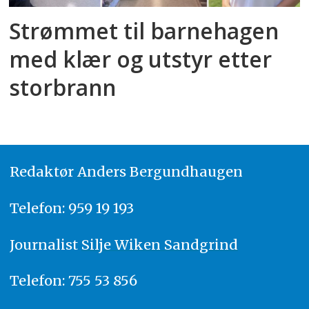
Kommunen skal indeksregulere
sammenligningsgrunnlaget med
Strømmet til barnehagen
kommunal deflator.
med klær og utstyr etter
storbrann
(Kilde: Kunnskapsdepartmentet)
Redaktør
A
nders Bergundhaugen
Telefon: 959 19 193
Journalist
Silje Wiken Sandgrind
Telefon: 755 53 856