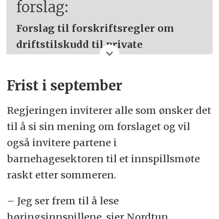
forslag:
Forslag til forskriftsregler om
driftstilskudd til private
barnehager:
Frist i september
Med de nye reglene i
barnehageloven skal kommunen
Regjeringen inviterer alle som ønsker det
gi grunntilskudd til alle private
til å si sin mening om forslaget og vil
barnehager som har rett til
også invitere partene i
tilskudd. Departementet foreslår å
barnehagesektoren til et innspillsmøte
forskriftsfeste at grunntilskuddet
raskt etter sommeren.
skal beregnes på samme måte som
– Jeg ser frem til å lese
driftstilskuddet beregnes i dag. Det
høringsinnspillene, sier Nordtun.