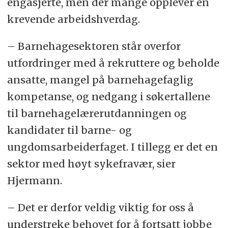
engasjerte, men der mange opplever en
anser relevante. Arbeidsgruppen kan også
krevende arbeidshverdag.
peke på behov for andre tiltak som bør
iverksettes parallelt med innføring av
– Barnehagesektoren står overfor
gratis barnehage. Arbeidsgruppen bes også
utfordringer med å rekruttere og beholde
vurdere modell for innføring av gratis
ansatte, mangel på barnehagefaglig
barnehage for alle. Arbeidsgruppen skal
kompetanse, og nedgang i søkertallene
levere første delrapport innen utgangen av
til barnehagelærerutdanningen og
oktober 2025 og endelig rapport innen
kandidater til barne- og
medio mai 2026. Det settes av 5 mill.
ungdomsarbeiderfaget. I tillegg er det en
kroner til arbeidet på kap. 231 post 21.
sektor med høyt sykefravær, sier
Hjermann.
– Det er derfor veldig viktig for oss å
understreke behovet for å fortsatt jobbe