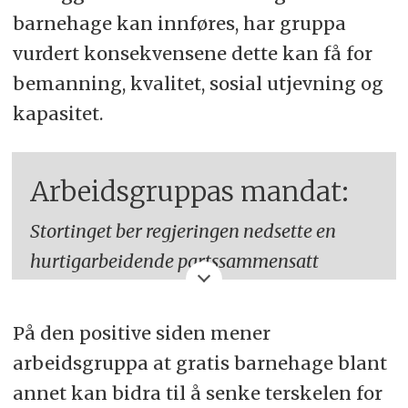
barnehage kan innføres, har gruppa
vurdert konsekvensene dette kan få for
bemanning, kvalitet, sosial utjevning og
kapasitet.
Arbeidsgruppas mandat:
Stortinget ber regjeringen nedsette en
hurtigarbeidende partssammensatt
arbeidsgruppe for å utrede hvordan
innføre gratis barnehageplass for alle barn
På den positive siden mener
i Norge. Arbeidsgruppen skal ta
arbeidsgruppa at gratis barnehage blant
utgangspunkt i at gratisprinsippet skal
annet kan bidra til å senke terskelen for