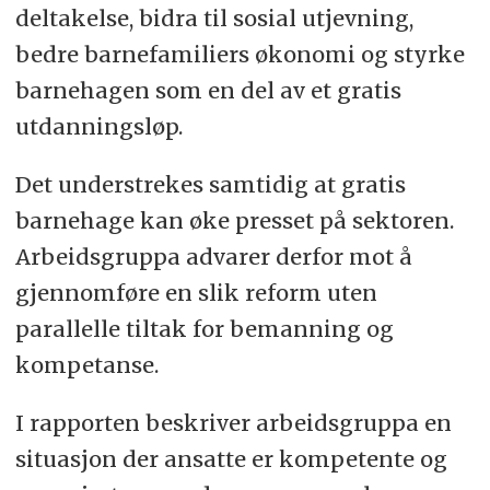
være styrende i barnehagesektoren på
deltakelse, bidra til sosial utjevning,
linje med resten av utdanningssektoren.
bedre barnefamiliers økonomi og styrke
Arbeidsgruppen skal som en del av
barnehagen som en del av et gratis
oppdraget vurdere konsekvenser innføring
utdanningsløp.
av gratis barnehage kan ha for
Det understrekes samtidig at gratis
barnehagesektoren og samfunnet for
barnehage kan øke presset på sektoren.
øvrig, herunder tilgjengelighet og
Arbeidsgruppa advarer derfor mot å
deltakelse, sosial utjevning,
gjennomføre en slik reform uten
bemanningssituasjon, rekruttering til
parallelle tiltak for bemanning og
barnehagelærerutdanningene, opptak av
kompetanse.
barn og rett til plass, hvilke
samfunnsmessige og økonomiske
I rapporten beskriver arbeidsgruppa en
besparelser en universell ordning vil gi, og
situasjon der ansatte er kompetente og
eventuelt andre forhold arbeidsgruppen