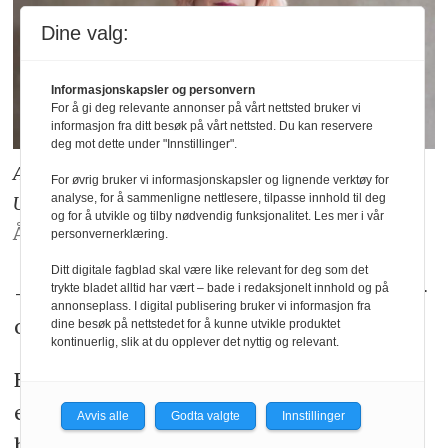
Dine valg:
Informasjonskapsler og personvern
For å gi deg relevante annonser på vårt nettsted bruker vi
informasjon fra ditt besøk på vårt nettsted. Du kan reservere
deg mot dette under "Innstillinger".
Ann Mari Milo Lorentzen, 1. nestleder i
For øvrig bruker vi informasjonskapsler og lignende verktøy for
analyse, for å sammenligne nettlesere, tilpasse innhold til deg
Utdanningsforbundet
Harald
og for å utvikle og tilby nødvendig funksjonalitet. Les mer i vår
Åker/Utdanningsforbundet
personvernerklæring.
Ditt digitale fagblad skal være like relevant for deg som det
– Jeg er glad for at arbeidsgruppa forstår
trykte bladet alltid har vært – bade i redaksjonelt innhold og på
annonseplass. I digital publisering bruker vi informasjon fra
og formidler dette, legger hun til.
dine besøk på nettstedet for å kunne utvikle produktet
kontinuerlig, slik at du opplever det nyttig og relevant.
Et gjennomgående budskap i rapporten
er at framtidas store utfordring for
Avvis alle
Godta valgte
Innstillinger
barnehagesektoren blir å sikre høy