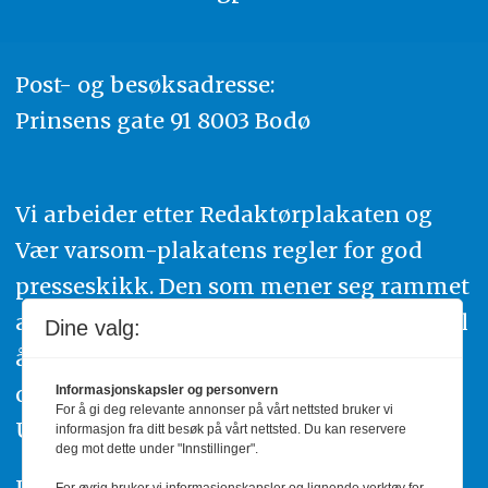
Post- og besøksadresse:
Prinsens gate 91 8003 Bodø
Vi arbeider etter Redaktørplakaten og
Vær varsom-plakatens regler for god
presseskikk. Den som mener seg rammet
av urettmessig publisering, oppfordres til
Dine valg:
å ta kontakt med redaksjonen. Du kan
også klage inn saker til Pressens Faglige
Informasjonskapsler og personvern
For å gi deg relevante annonser på vårt nettsted bruker vi
Utvalg,
www.pfu.no
.
informasjon fra ditt besøk på vårt nettsted. Du kan reservere
deg mot dette under "Innstillinger".
Utgiver: PBL