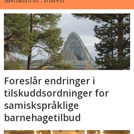
Søknadsfrist : snarest
Foreslår endringer i
tilskuddsordninger for
samiskspråklige
barnehagetilbud