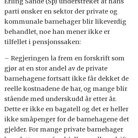
Erling Sande (Sp) understreket at hans
pensjonspåslaget, har etter søknad
parti ønsker en sektor der private og
krav på å få dekket utgiftene som
kommunale barnehager blir likeverdig
overstiger fem prosent. Kommunens
behandlet, noe han mener ikke er
plikt til å dekke barnehagens
tilfellet i pensjonssaken:
pensjonsutgifter er oppad begrenset
– Regjeringen la frem en forskrift som
til 13 prosent av gjennomsnittlig
gjør at en stor andel av de private
pensjonsgivende lønn i barnehagen
barnehagene fortsatt ikke får dekket de
de tre siste årene.
reelle kostnadene de har, og mange blir
Kilde: Kunnskapsdepartementet
stående med underskudd år etter år.
Dette er ikke en bagatell og det er heller
ikke småpenger for de barnehagene det
gjelder. For mange private barnehager