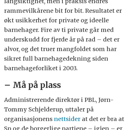
langsiktighet, men i praksis endres
rammevilkårene bit for bit. Resultatet er
økt usikkerhet for private og ideelle
barnehager. Fire av ti private går med
underskudd for fjerde år på rad – det er
alvor, og det truer mangfoldet som har
sikret full barnehagedekning siden
barnehageforliket i 2003.
– Må på plass
Administrerende direktør i PBL, Jørn-
Tommy Schjelderup, uttaler på
organisasjonens
nettsider
at det er bra at
Sp og de borgerlige partiene – igjen – er