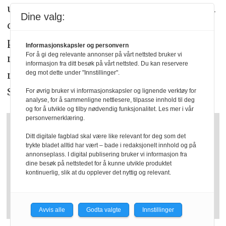
utviklet over tid. En søknadsordning som
Dine valg:
dekker reelle pensjonskostnader, må på
plass før enda flere private barnehager
Informasjonskapsler og personvern
For å gi deg relevante annonser på vårt nettsted bruker vi
må avvikle driften på grunn av
informasjon fra ditt besøk på vårt nettsted. Du kan reservere
manglende offentlig finansiering, sier
deg mot dette under "Innstillinger".
Schjelderup.
For øvrig bruker vi informasjonskapsler og lignende verktøy for
analyse, for å sammenligne nettlesere, tilpasse innhold til deg
og for å utvikle og tilby nødvendig funksjonalitet. Les mer i vår
personvernerklæring.
Det er tidligere gjort
Ditt digitale fagblad skal være like relevant for deg som det
trykte bladet alltid har vært – bade i redaksjonelt innhold og på
følgende stortingsvedtak
annonseplass. I digital publisering bruker vi informasjon fra
dine besøk på nettstedet for å kunne utvikle produktet
om søknadsordningen
kontinuerlig, slik at du opplever det nyttig og relevant.
Vedtak 868
(vår 2025)
Avvis alle
Godta valgte
Innstillinger
Stortinget ber regjeringen innføre en ny