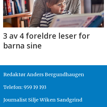
3 av 4 foreldre leser for
barna sine
Redaktør
A
nders Bergundhaugen
Telefon: 959 19 193
Journalist
Silje Wiken Sandgrind