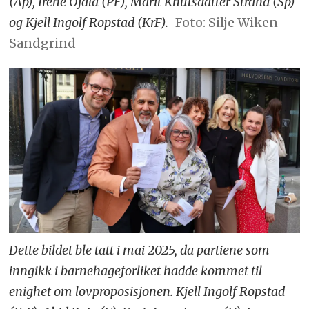
(Ap), Irene Ojala (PF), Marit Knutsdatter Strand (Sp)
og Kjell Ingolf Ropstad (KrF).
Foto: Silje Wiken
Sandgrind
Dette bildet ble tatt i mai 2025, da partiene som
inngikk i barnehageforliket hadde kommet til
enighet om lovproposisjonen. Kjell Ingolf Ropstad