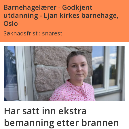
Barnehagelærer - Godkjent
utdanning - Ljan kirkes barnehage,
Oslo
Søknadsfrist : snarest
Har satt inn ekstra
bemanning etter brannen