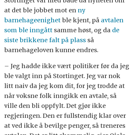
Stortinget var med både da nyheten om
at det ble jobbet mot en
ny
barnehageenighet
ble kjent, på
avtalen
som ble inngått
samme høst, og da
de
siste brikkene falt på plass
så
barnehageloven kunne endres.
– Jeg hadde ikke vært politiker før da jeg
ble valgt inn på Stortinget. Jeg var nok
litt naiv da jeg kom dit, for jeg trodde at
når voksne folk inngikk en avtale, så
ville den bli oppfylt. Det gjør ikke
regjeringen. Den er fullstendig klar over
at ved ikke å bevilge penger, så treneres