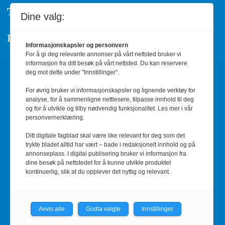
Telefon: 755 53 856
Dine valg:
Personvern/Cookies
Informasjonskapsler og personvern
For å gi deg relevante annonser på vårt nettsted bruker vi
informasjon fra ditt besøk på vårt nettsted. Du kan reservere
deg mot dette under "Innstillinger".
Annonsere
For øvrig bruker vi informasjonskapsler og lignende verktøy for
Informasjon og priser
analyse, for å sammenligne nettlesere, tilpasse innhold til deg
og for å utvikle og tilby nødvendig funksjonalitet. Les mer i vår
personvernerklæring.
Kontakt oss
Ditt digitale fagblad skal være like relevant for deg som det
trykte bladet alltid har vært – bade i redaksjonelt innhold og på
red@barnehage.no
annonseplass. I digital publisering bruker vi informasjon fra
dine besøk på nettstedet for å kunne utvikle produktet
kontinuerlig, slik at du opplever det nyttig og relevant.
RSS-feed
Facebook
Avvis alle
Godta valgte
Innstillinger