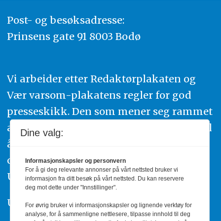
Post- og besøksadresse:
Prinsens gate 91 8003 Bodø
Vi arbeider etter Redaktørplakaten og
Vær varsom-plakatens regler for god
presseskikk. Den som mener seg rammet
av urettmessig publisering, oppfordres til
Dine valg:
å ta kontakt med redaksjonen. Du kan
også klage inn saker til Pressens Faglige
Informasjonskapsler og personvern
For å gi deg relevante annonser på vårt nettsted bruker vi
Utvalg,
www.pfu.no
.
informasjon fra ditt besøk på vårt nettsted. Du kan reservere
deg mot dette under "Innstillinger".
Utgiver: PBL
For øvrig bruker vi informasjonskapsler og lignende verktøy for
analyse, for å sammenligne nettlesere, tilpasse innhold til deg