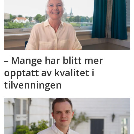
budsjettavtalen mellom
Arbeiderpartiet, Senterpartiet og
Rødt ble klar lørdag 29. november.
(Kilde: KS)
– Mange har blitt mer
opptatt av kvalitet i
tilvenningen