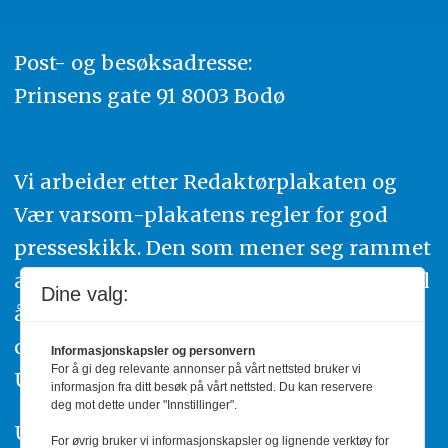
Post- og besøksadresse:
Prinsens gate 91 8003 Bodø
Vi arbeider etter Redaktørplakaten og
Vær varsom-plakatens regler for god
presseskikk. Den som mener seg rammet
av urettmessig publisering, oppfordres til
Dine valg:
å ta kontakt med redaksjonen. Du kan
også klage inn saker til Pressens Faglige
Informasjonskapsler og personvern
For å gi deg relevante annonser på vårt nettsted bruker vi
Utvalg,
www.pfu.no
.
informasjon fra ditt besøk på vårt nettsted. Du kan reservere
deg mot dette under "Innstillinger".
Utgiver: PBL
For øvrig bruker vi informasjonskapsler og lignende verktøy for