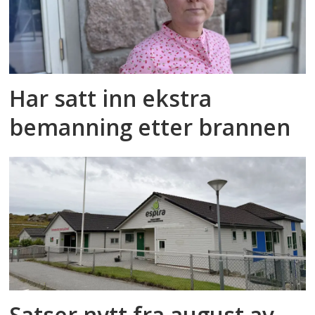
Har satt inn ekstra
bemanning etter brannen
Satser nytt fra august av