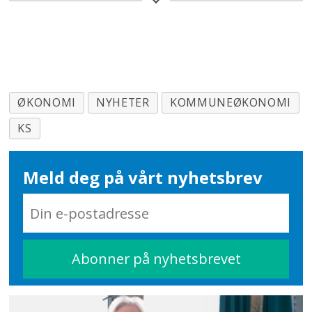
svart. De dekker 71 prosent av
landets folketall.
Kommunedirektørens forslag til
ØKONOMI
NYHETER
KOMMUNEØKONOMI
driftsbudsjett i 150 kommuner
med 58 prosent av landets folketall
KS
utenom Oslo.
Meld deg på vårt nyhetsbrev
Kommunedirektørens forslag til
investeringsbudsjett i 186
kommuner med 82 prosent av
landets folketall.
Undersøkelsen er gjennomført før