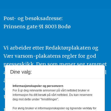
Post- og besøksadresse:
Prinsens gate 91 8003 Bodø
Vi arbeider etter Redaktørplakaten og
Vær varsom-plakatens regler for god
presseskikk. Den som mener seg rammet
Dine valg:
av urettmessig publisering, oppfordres til
å ta kontakt med redaksjonen. Du kan
Informasjonskapsler og personvern
også klage inn saker til Pressens Faglige
For å gi deg relevante annonser på vårt nettsted bruker vi
informasjon fra ditt besøk på vårt nettsted. Du kan reservere
Utvalg,
www.pfu.no
.
deg mot dette under "Innstillinger".
For øvrig bruker vi informasjonskapsler og lignende verktøy for
Utgiver: PBL