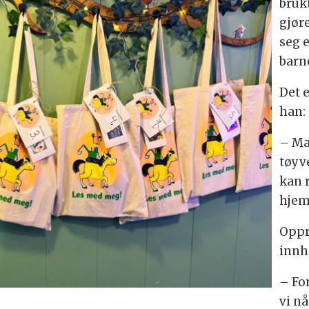
brukt
gjør
seg 
barn
Det 
han:
– Ma
tøyv
kan 
hjem
Oppr
innh
– For
vi n