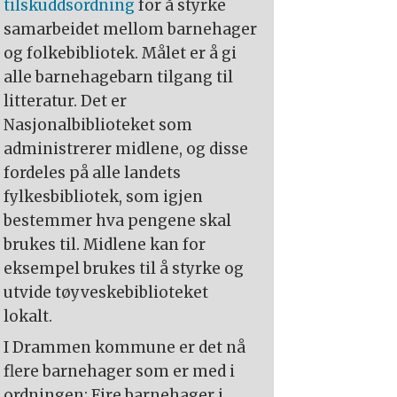
tilskuddsordning
for å styrke
samarbeidet mellom barnehager
og folkebibliotek. Målet er å gi
alle barnehagebarn tilgang til
litteratur. Det er
Nasjonalbiblioteket som
administrerer midlene, og disse
fordeles på alle landets
fylkesbibliotek, som igjen
bestemmer hva pengene skal
brukes til. Midlene kan for
eksempel brukes til å styrke og
utvide tøyveskebiblioteket
lokalt.
I Drammen kommune er det nå
flere barnehager som er med i
ordningen: Fire barnehager i