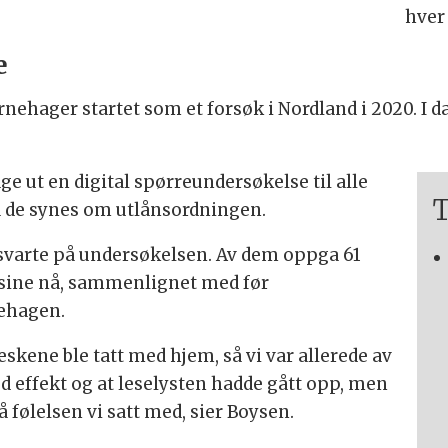
hver
e
arnehager startet som et forsøk i Nordland i 2020. I 
e ut en digital spørreundersøkelse til alle
T
 de synes om utlånsordningen.
svarte på undersøkelsen. Av dem oppga 61
a sine nå, sammenlignet med før
nehagen.
eskene ble tatt med hjem, så vi var allerede av
d effekt og at leselysten hadde gått opp, men
 følelsen vi satt med, sier Boysen.