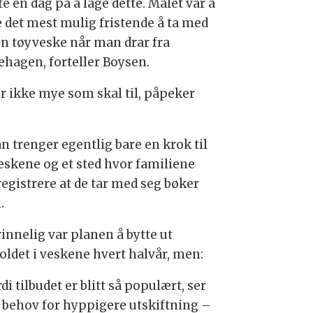
e en dag på å lage dette. Målet var å
e det mest mulig fristende å ta med
en tøyveske når man drar fra
ehagen, forteller Boysen.
er ikke mye som skal til, påpeker
n trenger egentlig bare en krok til
eskene og et sted hvor familiene
registrere at de tar med seg bøker
.
innelig var planen å bytte ut
oldet i veskene hvert halvår, men:
di tilbudet er blitt så populært, ser
å behov for hyppigere utskiftning –