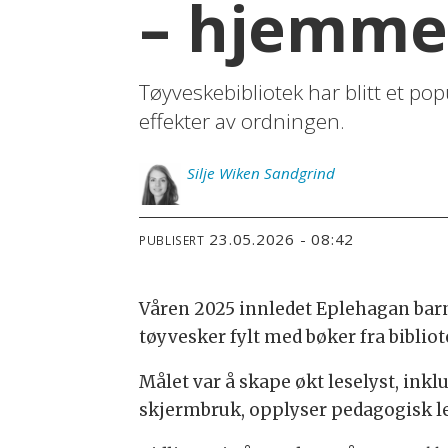
– hjemme
Tøyveskebibliotek har blitt et p
effekter av ordningen.
Silje
Wiken Sandgrind
23.05.2026 - 08:42
PUBLISERT
Våren 2025 innledet Eplehagan barn
tøyvesker fylt med bøker fra biblio
Målet var å skape økt leselyst, ink
skjermbruk, opplyser pedagogisk le