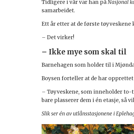
Tidligere i vår var han på
Nasjonal k
samarbeidet.
Ett år etter at de første tøyvesken
– Det virker!
– Ikke mye som skal til
Barnehagen som holder til i Mjønd
Boysen forteller at de har opprettet 
– Tøyveskene, som inneholder to-tre 
bare plasserer dem i én etasje, så v
Slik ser én av utlånsstasjonene i Epleh