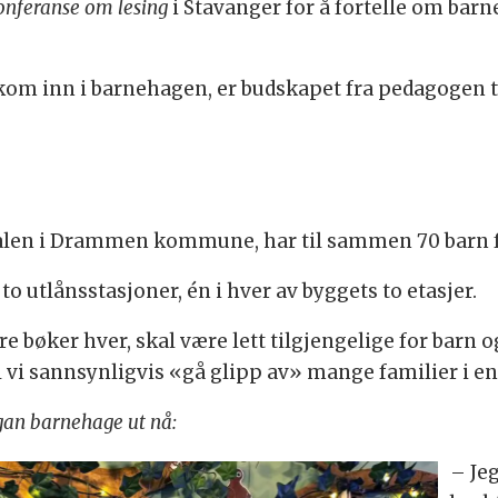
onferanse om lesing
i Stavanger for å fortelle om bar
e kom inn i barnehagen, er budskapet fra pedagogen t
alen i Drammen kommune, har til sammen 70 barn fo
to utlånsstasjoner, én i hver av byggets to etasjer.
bøker hver, skal være lett tilgjengelige for barn og 
il vi sannsynligvis «gå glipp av» mange familier i en
agan barnehage ut nå:
– Je