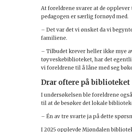
At foreldrene svarer at de opplever 
pedagogen er særlig fornøyd med.
– Det var det vi ønsket da vi begynt
familiene.
– Tilbudet krever heller ikke mye av
tøyveskebiblioteket, har det egent
vi foreldrene til å låne med seg bøke
Drar oftere på biblioteket
I undersøkelsen ble foreldrene og
til at de besøker det lokale bibliotek
– Én av tre svarte ja på dette spørs
I 2025 opplevde Mjøndalen bibliote