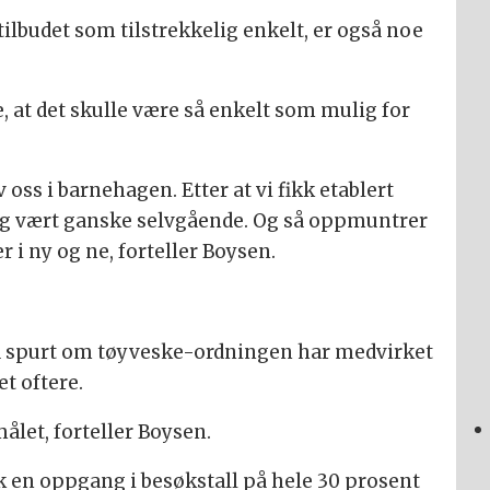
tilbudet som tilstrekkelig enkelt, er også noe
e, at det skulle være så enkelt som mulig for
 oss i barnehagen. Etter at vi fikk etablert
lig vært ganske selvgående. Og så oppmuntrer
r i ny og ne, forteller Boysen.
så spurt om tøyveske-ordningen har medvirket
et oftere.
målet, forteller Boysen.
k en oppgang i besøkstall på hele 30 prosent