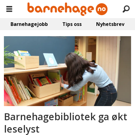
Barnehagejobb
Tips oss
Nyhetsbrev
Emne:
espira
Barnehagebibliotek ga økt
leselyst