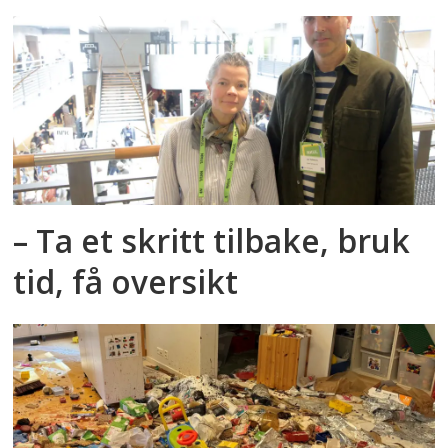
– Ta et skritt tilbake, bruk
tid, få oversikt