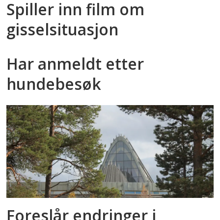
pedagogisk ledelse, Espira Casa
Spiller inn film om
Musica og koordinator for Menn i
gisselsituasjon
Barnehagen i Trøndelag.
Har anmeldt etter
Prisen ble delt ut 13. mai, under PBLs
landmøte på Gardermoen.
hundebesøk
Foreslår endringer i