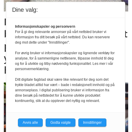
Dine valg:
Mer enn 1 av 5
Informasjonskapsler og personvern
barnehageansatte er svært
For å gi deg relevante annonser på vårt nettsted bruker vi
informasjon fra ditt besøk på vårt nettsted. Du kan reservere
plaget av ett eller flere
deg mot dette under "Innstillinger".
For øvrig bruker vi informasjonskapsler og lignende verktøy for
yrkesrelaterte
analyse, for å sammenligne nettlesere, tilpasse innhold til deg
og for å utvikle og tilby nødvendig funksjonalitet. Les mer i vår
helseproblemer
personvernerklæring.
Ditt digitale fagblad skal være like relevant for deg som det
trykte bladet alltid har vært – bade i redaksjonelt innhold og på
annonseplass. I digital publisering bruker vi informasjon fra
dine besøk på nettstedet for å kunne utvikle produktet
kontinuerlig, slik at du opplever det nyttig og relevant.
Avvis alle
Godta valgte
Innstillinger