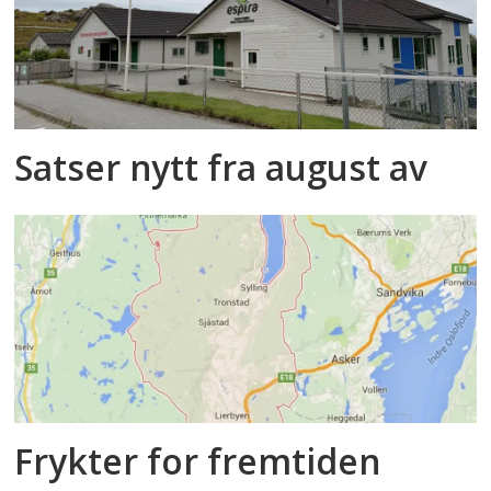
Satser nytt fra august av
Frykter for fremtiden