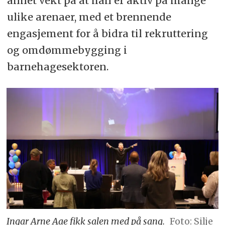
annet vekt på at han er aktiv på mange
ulike arenaer, med et brennende
engasjement for å bidra til rekruttering
og omdømmebygging i
barnehagesektoren.
Ingar Arne Aae fikk salen med på sang.
Foto: Silje