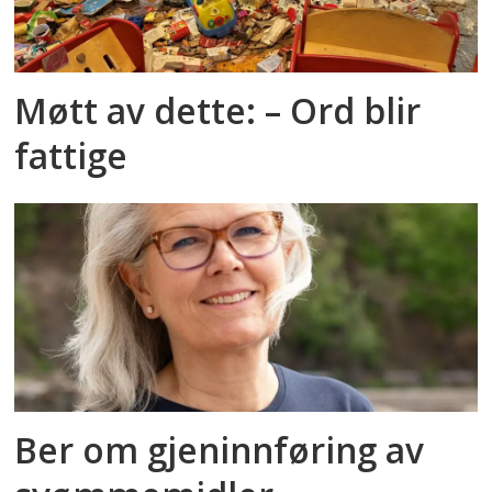
Møtt av dette: – Ord blir
fattige
Ber om gjeninnføring av