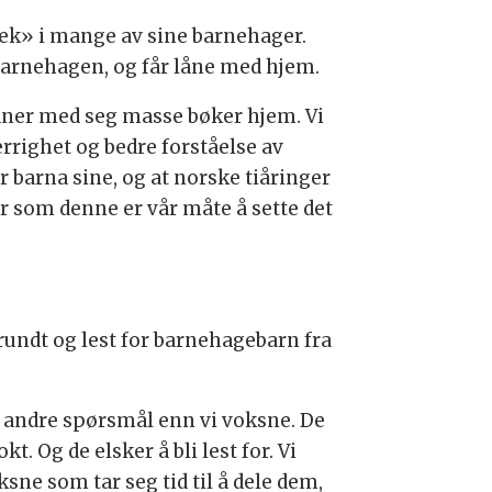
otek» i mange av sine barnehager.
barnehagen, og får låne med hjem.
 låner med seg masse bøker hjem. Vi
errighet og bedre forståelse av
or barna sine, og at norske tiåringer
er som denne er vår måte å sette det
t rundt og lest for barnehagebarn fra
elt andre spørsmål enn vi voksne. De
. Og de elsker å bli lest for. Vi
sne som tar seg tid til å dele dem,