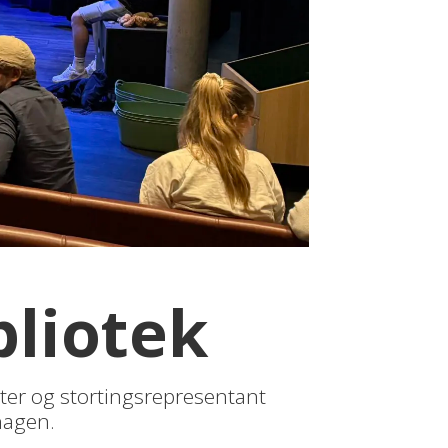
bliotek
tter og stortingsrepresentant
ehagen.