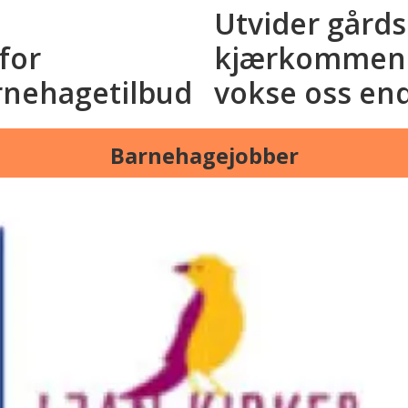
Utvider gård
for
kjærkommen a
rnehagetilbud
vokse oss en
Barnehagejobber