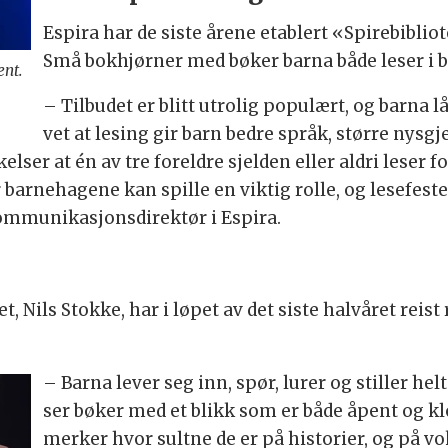
Espira har de siste årene etablert «Spirebibli
Små bokhjørner med bøker barna både leser i 
ent.
– Tilbudet er blitt utrolig populært, og barna
vet at lesing gir barn bedre språk, større nysgj
lser at én av tre foreldre sjelden eller aldri leser f
 barnehagene kan spille en viktig rolle, og lesefest
kommunikasjonsdirektør i Espira.
, Nils Stokke, har i løpet av det siste halvåret reis
– Barna lever seg inn, spør, lurer og stiller h
ser bøker med et blikk som er både åpent og klokt
merker hvor sultne de er på historier, og på vok