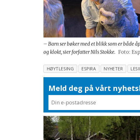
– Barn ser bøker med et blikk som er både å
og klokt, sier forfatter Nils Stokke.
Foto: Esp
HØYTLESING
ESPIRA
NYHETER
LES
Meld deg på vårt nyhets