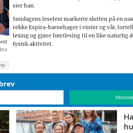
sier han.
Søndagens lesefest markerte slutten på en nas
rekke Espira-barnehager i vinter og vår, fortell
lesing og gjøre høytlesing til en like naturlig
pent
fysisk aktivitet.
ira
ING
brev
Ha
hu