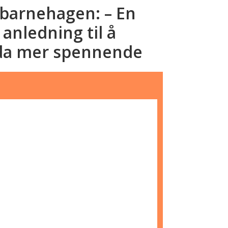
sbarnehagen: – En
nledning til å
da mer spennende