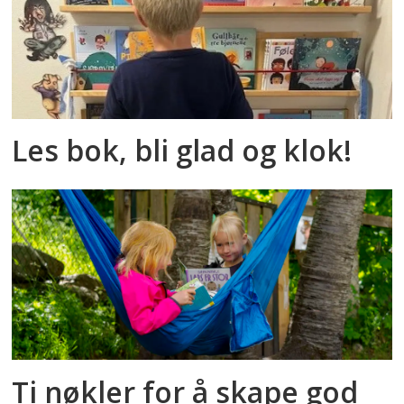
Les bok, bli glad og klok!
Ti nøkler for å skape god