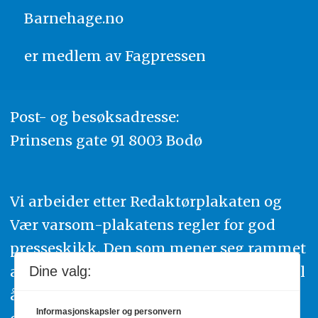
Barnehage.no
er medlem av
Fagpressen
Post- og besøksadresse:
Prinsens gate 91 8003 Bodø
Vi arbeider etter Redaktørplakaten og
Vær varsom-plakatens regler for god
presseskikk. Den som mener seg rammet
av urettmessig publisering, oppfordres til
Dine valg:
å ta kontakt med redaksjonen. Du kan
Informasjonskapsler og personvern