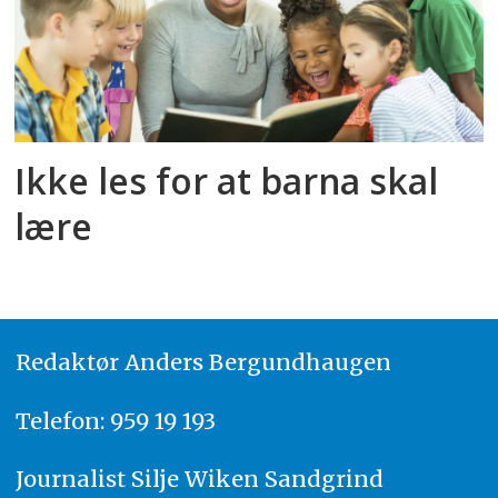
Ikke les for at barna skal
lære
Redaktør
A
nders Bergundhaugen
Telefon: 959 19 193
Journalist
Silje Wiken Sandgrind