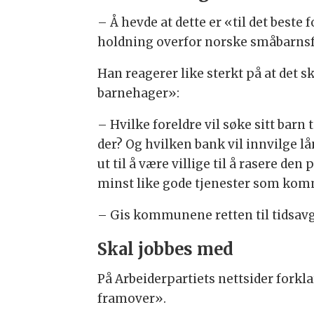
– Å hevde at dette er «til det best
holdning overfor norske småbarnsfa
Han reagerer like sterkt på at det s
barnehager»:
– Hvilke foreldre vil søke sitt barn
der? Og hvilken bank vil innvilge 
ut til å være villige til å rasere de
minst like gode tjenester som komm
– Gis kommunene retten til tidsavgr
Skal jobbes med
På Arbeiderpartiets nettsider forkl
framover».