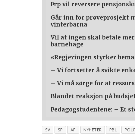
Frp vil reversere pensjonsk
Går inn for prøveprosjekt 
vinterbarna
Vil at ingen skal betale me
barnehage
«Regjeringen styrker bem
– Vi fortsetter å svikte enk
– Vi må sørge for at ressur
Blandet reaksjon på budsje
Pedagogstudentene: – Et st
SV
SP
AP
NYHETER
PBL
POLI