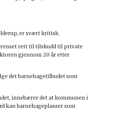
erup, er svært kritisk.
set rett til tilskudd til private
ektoren gjennom 20 år etter
elge det barnehagetilbudet som
udet, innebærer det at kommunen i
 ord kan barnehageplasser som