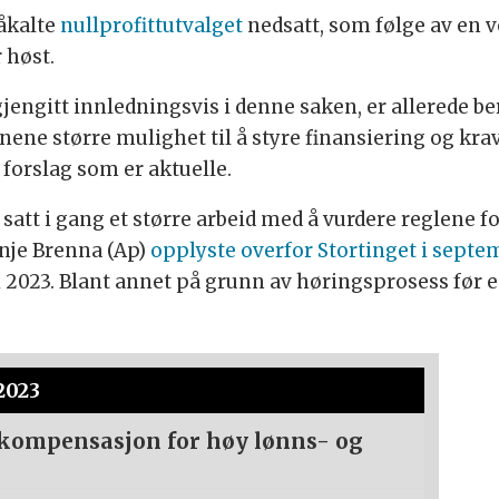
såkalte
nullprofittutvalget
nedsatt, som følge av en ve
r høst.
engitt innledningsvis i denne saken, er allerede be
ene større mulighet til å styre finansiering og kra
 forslag som er aktuelle.
att i gang et større arbeid med å vurdere reglene fo
nje Brenna (Ap)
opplyste overfor Stortinget i septe
i 2023. Blant annet på grunn av høringsprosess før 
2023
 kompensasjon for høy lønns- og