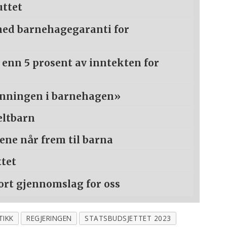
uttet
med barnehagegaranti for
r enn 5 prosent av inntekten for
anningen i barnehagen»
eltbarn
sene når frem til barna
ttet
ort gjennomslag for oss
TIKK
REGJERINGEN
STATSBUDSJETTET 2023