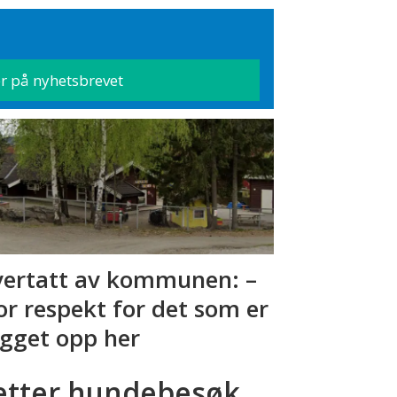
ertatt av kommunen: –
or respekt for det som er
gget opp her
etter hundebesøk