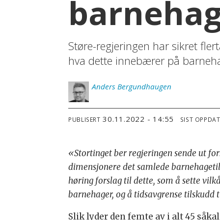
barnehag
Støre-regjeringen har sikret flert
hva dette innebærer på barneha
Anders
Bergundhaugen
30.11.2022 - 14:55
PUBLISERT
SIST OPPDA
«Stortinget ber regjeringen sende ut fo
dimensjonere det samlede barnehagetilb
høring forslag til dette, som å sette vilk
barnehager, og å tidsavgrense tilskudd 
Slik lyder den femte av i alt 45 såka