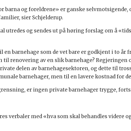
e for barna og foreldrene» er ganske selvmotsigende,
milier, sier Schjelderup.
kal utredes og sendes ut på høring forslag om å «tids
 til en barnehage som de vet bare er godkjent i to å
lån til renovering av en slik barnehage? Regjeringe
n private delen av barnehagesektoren, og dette til tro
unale barnehager, men til en lavere kostnad for det
ensning, er ingen private barnehager trygge, forts
ares verbaler med «hva som skal behandles videre og