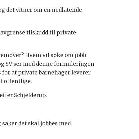
 og det vitner om en nedlatende
avgrense tilskudd til private
r fremover? Hvem vil søke om jobb
n og SV ser med denne formuleringen
ss for at private barnehager leverer
 offentlige.
etter Schjelderup.
 saker det skal jobbes med