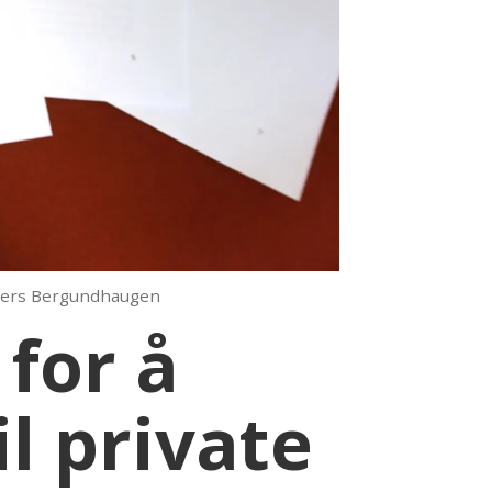
ders Bergundhaugen
 for å
il private