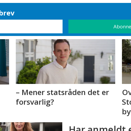
brev
– Mener statsråden det er
Ov
forsvarlig?
St
by
Har anmeldt 