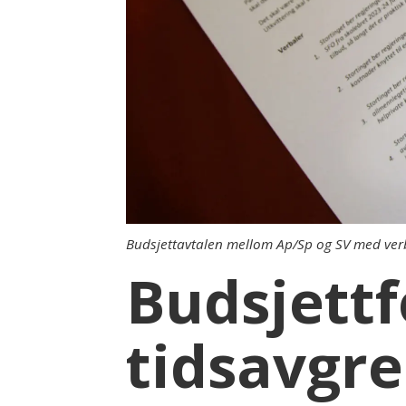
Budsjettavtalen mellom Ap/Sp og SV med verb
Budsjettf
tidsavgre