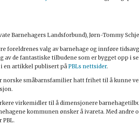
ivate Barnehagers Landsforbund), Jørn-Tommy Schjeld
e foreldrenes valg av barnehage og innføre tidsavgren
g av de fantastiske tilbudene som er bygget opp i s
i en artikkel publisert på
PBLs nettsider
.
r norske småbarnsfamilier hatt frihet til å kunne v
sjon.
ere virkemidler til å dimensjonere barnehagetilb
 barnehagene kommunen ønsker å ivareta. Med andre
r PBL.