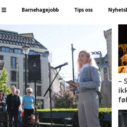
Barnehagejobb
Tips oss
Nyhets
– 
ik
fø