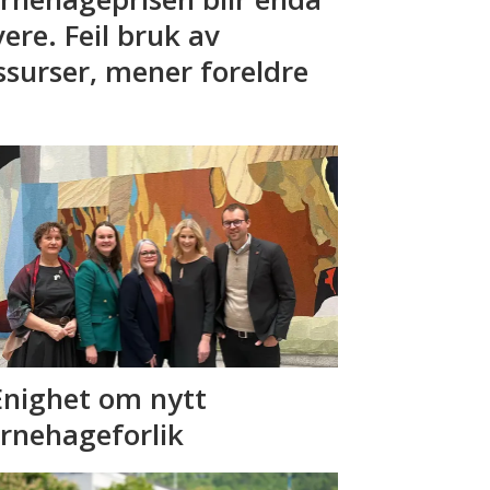
vere. Feil bruk av
ssurser, mener foreldre
Enighet om nytt
rnehageforlik