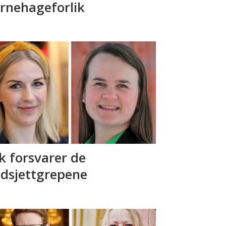
rnehageforlik
ik forsvarer de
dsjettgrepene