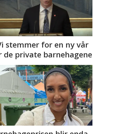
Vi stemmer for en ny vår
r de private barnehagene
rnehageprisen blir enda