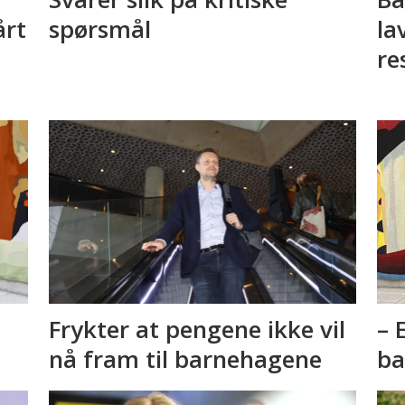
årt
spørsmål
la
re
Frykter at pengene ikke vil
– 
nå fram til barnehagene
ba