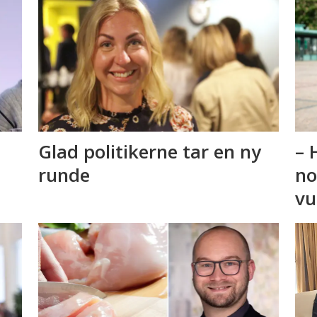
Glad politikerne tar en ny
– 
runde
no
vu