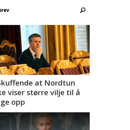
brev
Skuffende at Nordtun
ke viser større vilje til å
lge opp