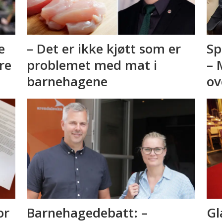
e
– Det er ikke kjøtt som er
Sp
re
problemet med mat i
– 
barnehagene
ov
or
Barnehagedebatt: –
Gl