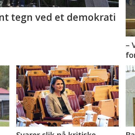
unt tegn ved et demokrati
– 
fo
Svarer slik på kritiske
Ba