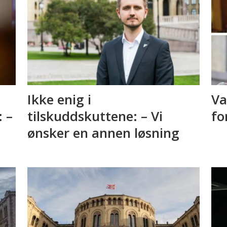
Ikke enig i
Va
: –
tilskuddskuttene: – Vi
fo
ønsker en annen løsning