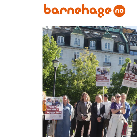
Emne:
sp