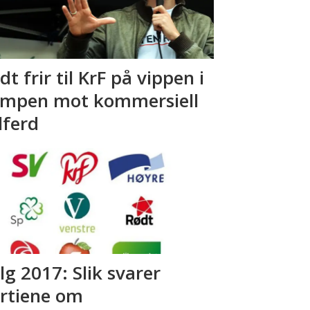
dt frir til KrF på vippen i
mpen mot kommersiell
lferd
lg 2017: Slik svarer
rtiene om