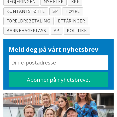
REGJERINGEN
NYHETER
KRF
KONTANTSTØTTE
SP
HØYRE
FORELDREBETALING
ETTÅRINGER
BARNEHAGEPLASS
AP
POLITIKK
Meld deg på vårt nyhetsbrev