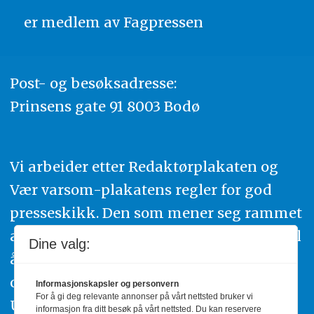
er medlem av
Fagpressen
Post- og besøksadresse:
Prinsens gate 91 8003 Bodø
Vi arbeider etter Redaktørplakaten og
Vær varsom-plakatens regler for god
presseskikk. Den som mener seg rammet
av urettmessig publisering, oppfordres til
Dine valg:
å ta kontakt med redaksjonen. Du kan
også klage inn saker til Pressens Faglige
Informasjonskapsler og personvern
For å gi deg relevante annonser på vårt nettsted bruker vi
Utvalg,
www.pfu.no
.
informasjon fra ditt besøk på vårt nettsted. Du kan reservere