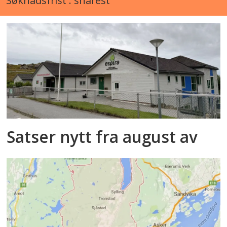
Søknadsfrist : snarest
Satser nytt fra august av