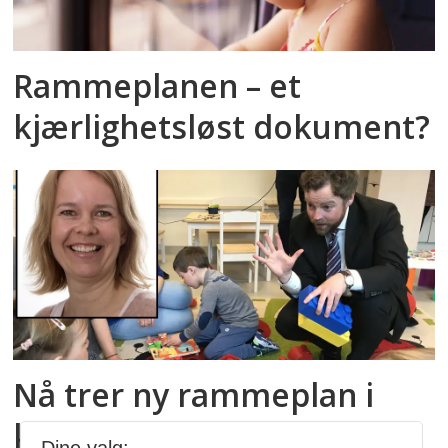
Rammeplanen – et
kjærlighetsløst dokument?
Nå trer ny rammeplan i
kraft: Tror den vil gjøre