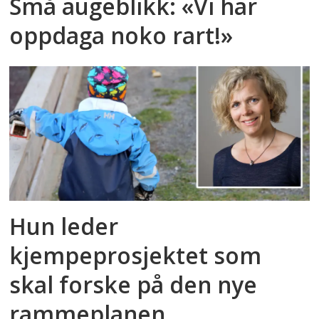
Små augeblikk: «Vi har
oppdaga noko rart!»
Hun leder
kjempeprosjektet som
skal forske på den nye
rammeplanen