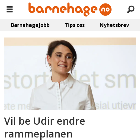
Barnehagejobb
Tips oss
Nyhetsbrev
Emne:
rammeplan
Vil be Udir endre
rammeplanen