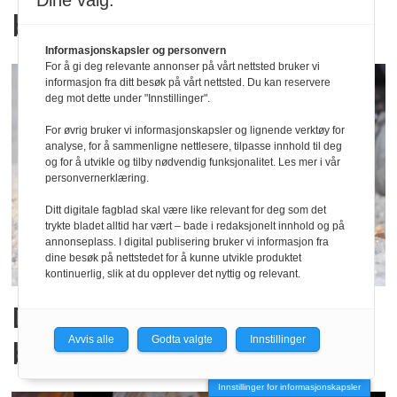
Dine valg:
barnehager bedre
Informasjonskapsler og personvern
For å gi deg relevante annonser på vårt nettsted bruker vi
informasjon fra ditt besøk på vårt nettsted. Du kan reservere
deg mot dette under "Innstillinger".
For øvrig bruker vi informasjonskapsler og lignende verktøy for
analyse, for å sammenligne nettlesere, tilpasse innhold til deg
og for å utvikle og tilby nødvendig funksjonalitet. Les mer i vår
personvernerklæring.
Ditt digitale fagblad skal være like relevant for deg som det
trykte bladet alltid har vært – bade i redaksjonelt innhold og på
annonseplass. I digital publisering bruker vi informasjon fra
dine besøk på nettstedet for å kunne utvikle produktet
kontinuerlig, slik at du opplever det nyttig og relevant.
Dette er nytt til
Avvis alle
Godta valgte
Innstillinger
barnehagestart 2017
Innstillinger for informasjonskapsler