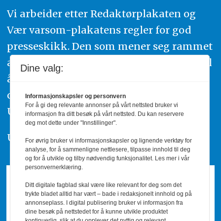
Vi arbeider etter Redaktørplakaten og
Vær varsom-plakatens regler for god
presseskikk. Den som mener seg rammet
av urettmessig publisering, oppfordres til
Dine valg:
å ta kontakt med redaksjonen. Du kan
også klage inn saker til Pressens Faglige
Informasjonskapsler og personvern
For å gi deg relevante annonser på vårt nettsted bruker vi
Utvalg,
www.pfu.no
.
informasjon fra ditt besøk på vårt nettsted. Du kan reservere
deg mot dette under "Innstillinger".
Utgiver: PBL
For øvrig bruker vi informasjonskapsler og lignende verktøy for
analyse, for å sammenligne nettlesere, tilpasse innhold til deg
og for å utvikle og tilby nødvendig funksjonalitet. Les mer i vår
personvernerklæring.
Ditt digitale fagblad skal være like relevant for deg som det
trykte bladet alltid har vært – bade i redaksjonelt innhold og på
annonseplass. I digital publisering bruker vi informasjon fra
dine besøk på nettstedet for å kunne utvikle produktet
kontinuerlig, slik at du opplever det nyttig og relevant.