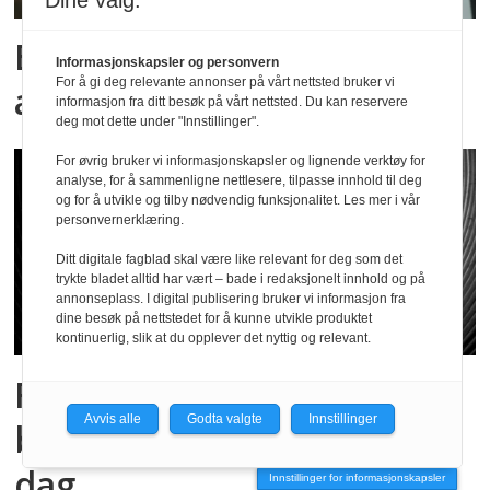
Dine valg:
Ber foreldre tenke over
Informasjonskapsler og personvern
For å gi deg relevante annonser på vårt nettsted bruker vi
alkoholvanene sine
informasjon fra ditt besøk på vårt nettsted. Du kan reservere
deg mot dette under "Innstillinger".
For øvrig bruker vi informasjonskapsler og lignende verktøy for
analyse, for å sammenligne nettlesere, tilpasse innhold til deg
og for å utvikle og tilby nødvendig funksjonalitet. Les mer i vår
personvernerklæring.
Ditt digitale fagblad skal være like relevant for deg som det
trykte bladet alltid har vært – bade i redaksjonelt innhold og på
annonseplass. I digital publisering bruker vi informasjon fra
dine besøk på nettstedet for å kunne utvikle produktet
kontinuerlig, slik at du opplever det nyttig og relevant.
Får fire
Avvis alle
Godta valgte
Innstillinger
bekymringsmeldinger per
dag
Innstillinger for informasjonskapsler