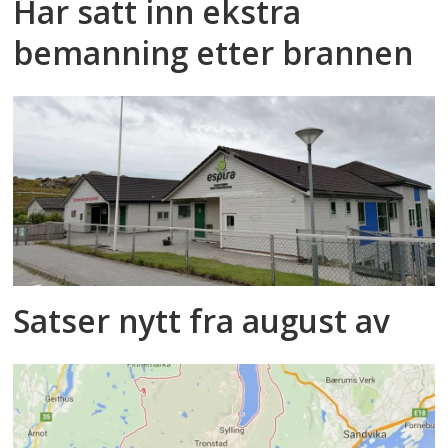
Har satt inn ekstra
bemanning etter brannen
Satser nytt fra august av