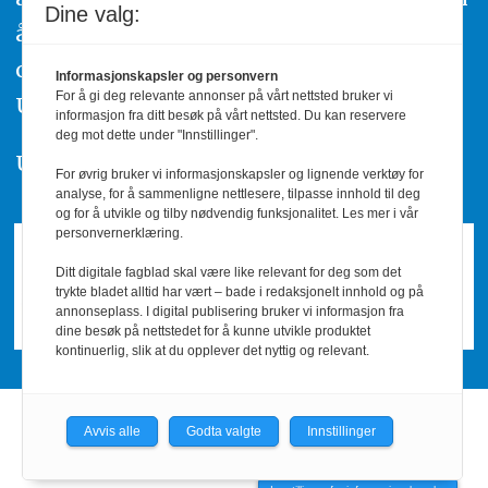
Dine valg:
å ta kontakt med redaksjonen. Du kan
også klage inn saker til Pressens Faglige
Informasjonskapsler og personvern
For å gi deg relevante annonser på vårt nettsted bruker vi
Utvalg,
www.pfu.no
.
informasjon fra ditt besøk på vårt nettsted. Du kan reservere
deg mot dette under "Innstillinger".
Utgiver: PBL
For øvrig bruker vi informasjonskapsler og lignende verktøy for
analyse, for å sammenligne nettlesere, tilpasse innhold til deg
og for å utvikle og tilby nødvendig funksjonalitet. Les mer i vår
personvernerklæring.
Ditt digitale fagblad skal være like relevant for deg som det
trykte bladet alltid har vært – bade i redaksjonelt innhold og på
annonseplass. I digital publisering bruker vi informasjon fra
dine besøk på nettstedet for å kunne utvikle produktet
kontinuerlig, slik at du opplever det nyttig og relevant.
Avvis alle
Godta valgte
Innstillinger
Powered by Labrador CMS