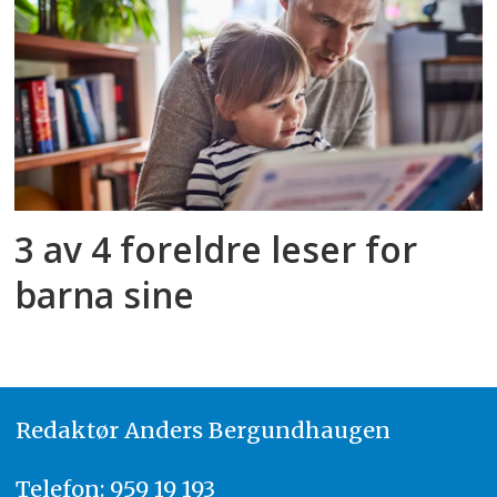
3 av 4 foreldre leser for
barna sine
Redaktør
A
nders Bergundhaugen
Telefon: 959 19 193