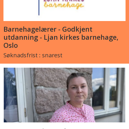
Barnehagelærer - Godkjent
utdanning - Ljan kirkes barnehage,
Oslo
Søknadsfrist : snarest