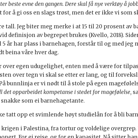
ter beste evne den gangen. Dere skal få nye verktøy å job
t for å gi oss en slags trøst, men det er ikke vi som s
re tall. Jeg biter meg merke i at 15 til 20 prosent av 
d definisjon av begrepet brukes (Kvello, 2018). Side
l 5 år har plass i barnehagen, forstår til og med je
dt beina våre hver dag.
 over egen udugelighet, enten med å være for tilpas
sten over tegn vi skal se etter er lang, og til forveks
På bunnlinja er vi nødt til å stole på egen mageføle
ll det opparbeidet kompetanse i stedet for magefølelse
, 
e å snakke som ei barnehagetante.
 ikke tatt opp et svimlende høyt studielån for å bli ba
 krigen i Palestina, fra tortur og voldelige overgrep
nert. For ei reise, og for en kapasitet. Nå sitter ha