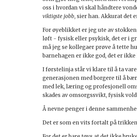
oss i hvordan vi skal håndtere vonde
viktigste jobb
, sier han. Akkurat det e
For øyeblikket er jeg ute av stokke
løft - fysisk eller psykisk, det er i
må jeg se kollegaer prøve å tette h
barnehagen er ikke god, det er ikke 
I førstelinja står vi klare til å ta 
generasjonen med borgere til å bære 
med lek, læring og profesjonell oms
skades av omsorgssvikt, fysisk vold
Å nevne penger i denne sammenhengen
Det er som en vits fortalt på trikk
For det er bare tøys at det ikke br