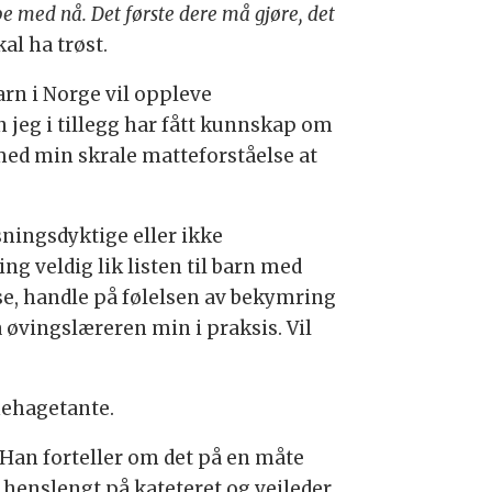
be med nå. Det første dere må gjøre, det
kal ha trøst.
barn i Norge vil oppleve
n jeg i tillegg har fått kunnskap om
g med min skrale matteforståelse at
ningsdyktige eller ikke
ling veldig lik listen til barn med
lse, handle på følelsen av bekymring
sa øvingslæreren min i praksis. Vil
rnehagetante.
. Han forteller om det på en måte
n henslengt på kateteret og veileder