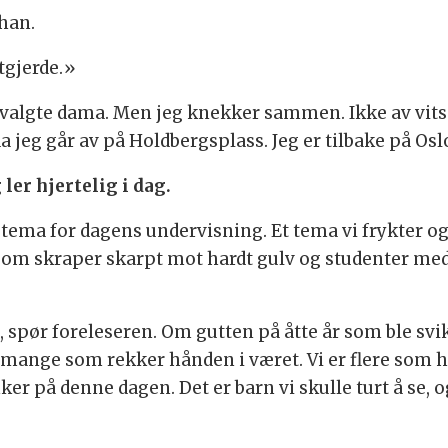
 han.
tgjerde.»
utvalgte dama. Men jeg knekker sammen. Ikke av vits
 da jeg går av på Holdbergsplass. Jeg er tilbake på O
ler hjertelig i dag.
r tema for dagens undervisning. Et tema vi frykter o
ler som skraper skarpt mot hardt gulv og studenter m
spør foreleseren. Om gutten på åtte år som ble svikte
 mange som rekker hånden i været. Vi er flere som har
er på denne dagen. Det er barn vi skulle turt å se, og