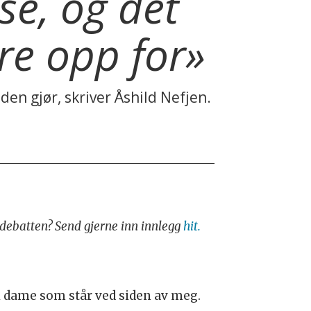
 se, og det
ere opp for»
 den gjør, skriver Åshild Nefjen.
i debatten? Send gjerne inn innlegg
hit.
i dame som står ved siden av meg.