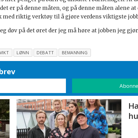
det er på denne måten, og på denne måten alene at d
med riktig verktøy til å gjøre verdens viktigste job
jeg døv på det øret der jeg må høre at jobben jeg gjør 
VIKT
LØNN
DEBATT
BEMANNING
brev
Ha
hu