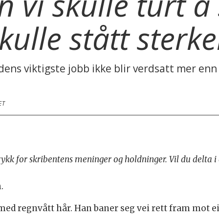
 vi skulle turt å
kulle stått sterk
erdens viktigste jobb ikke blir verdsatt mer enn
ET
trykk for skribentens meninger og holdninger. Vil du delta 
.
med regnvått hår. Han baner seg vei rett fram mot e