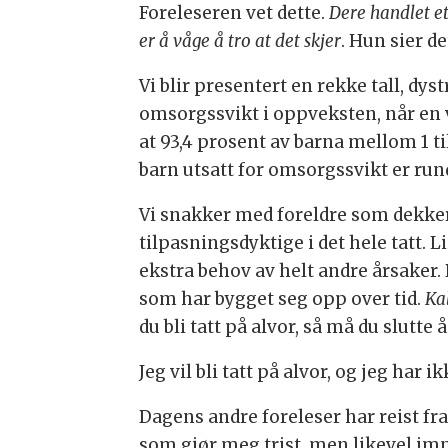
Foreleseren vet dette.
Dere handlet et
er å våge å tro at det skjer
. Hun sier de
Vi blir presentert en rekke tall, dyst
omsorgssvikt i oppveksten, når en vi
at 93,4 prosent av barna mellom 1 ti
barn utsatt for omsorgssvikt er run
Vi snakker med foreldre som dekker
tilpasningsdyktige i det hele tatt. Li
ekstra behov av helt andre årsaker. 
som har bygget seg opp over tid.
Ka
du bli tatt på alvor, så må du slutt
Jeg vil bli tatt på alvor, og jeg har
Dagens andre foreleser har reist fra
som gjør meg trist, men likevel impo