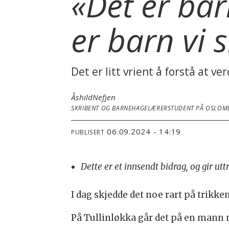
«Det er barn
er barn vi s
Det er litt vrient å forstå at v
Åshild
Nefjen
SKRIBENT OG BARNEHAGELÆRERSTUDENT PÅ OSLOM
06.09.2024 - 14:19
PUBLISERT
Dette er et innsendt bidrag, og gir ut
I dag skjedde det noe rart på trikken
På Tullinløkka går det på en mann 