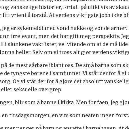
 og vanskelige historier, fortalt på ulikt vis av skad
r litt vrient å forstå. At verdens viktigste jobb ikke 
n, jeg er sykemeldt med vond nakke og vonde armer. 
 grunn irrelevant, men det har gitt meg perspektiv. Je
ull i slunkene vaktlister, vel vitende om at de må li
lønna heller. Selv om vi tross alt gjør verdens viktig
vare på de mest sårbare iblant oss. De små barna som sk
de tyngste børene i samfunnet. Vi står der for å gi d
org. Og vi står der for å gjøre det absolutt vanskel
 eller seksuelle overgrep.
, blir som å banne i kirka. Men for faen, jeg gjør 
en en tirsdagsmorgen, en vits som nesten ingen forst
ukes mer penger på barn og ansatte i barnehagen. At