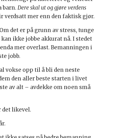
a barn.
Dere skal ut og gjøre verdens
blir verdsatt mer enn den faktisk gjør.
Om det er på grunn av stress, tunge
g kan ikke jobbe akkurat nå. I stedet
de enda mer overlast. Bemanningen i
ste jobb.
al vokse opp til å bli den neste
em den aller beste starten i livet
igste av alt – avdekke om noen små
det likevel.
år.
 det ikke satses på bedre bemanning