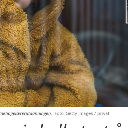
barnehagelærerutdanningen.
Foto: Getty images / privat