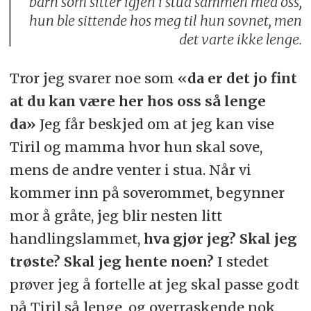
barn som sitter igjen i stua sammen med oss,
hun ble sittende hos meg til hun sovnet, men
det varte ikke lenge.
Tror jeg svarer noe som «
da er det jo fint
at du kan være her hos oss så lenge
da»
Jeg får beskjed om at jeg kan vise
Tiril og mamma hvor hun skal sove,
mens de andre venter i stua. Når vi
kommer inn på soverommet, begynner
mor å gråte, jeg blir nesten litt
handlingslammet,
hva gjør jeg? Skal jeg
trøste? Skal jeg hente noen?
I stedet
prøver jeg å fortelle at jeg skal passe godt
på Tiril så lenge, og overraskende nok