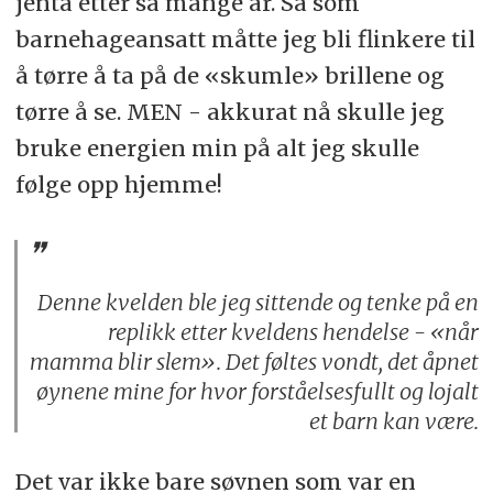
jenta etter så mange år. Så som
barnehageansatt måtte jeg bli flinkere til
å tørre å ta på de «skumle» brillene og
tørre å se. MEN - akkurat nå skulle jeg
bruke energien min på alt jeg skulle
følge opp hjemme!
Denne kvelden ble jeg sittende og tenke på en
replikk etter kveldens hendelse - «når
mamma blir slem». Det føltes vondt, det åpnet
øynene mine for hvor forståelsesfullt og lojalt
et barn kan være.
Det var ikke bare søvnen som var en