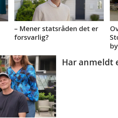
– Mener statsråden det er
Ov
forsvarlig?
St
by
Har anmeldt 