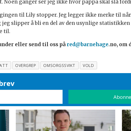
rkt. Noen ganger ser jeg ikke hvor pappa skal slå ford
gingen til Lily stopper. Jeg legger ikke merke til når
 Og jeg slipper å bli en del av den usynlige statistik
 til.
nder eller send til oss på
red@barnehage
.no, om 
ATT
OVERGREP
OMSORGSSVIKT
VOLD
brev