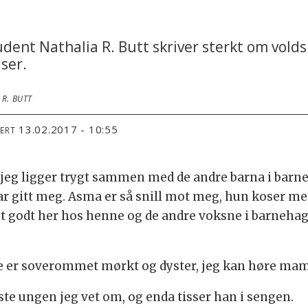
ent Nathalia R. Butt skriver sterkt om voldsu
ser.
R. BUTT
13.02.2017 - 10:55
TERT
 at jeg ligger trygt sammen med de andre barna i bar
gitt meg. Asma er så snill mot meg, hun koser meg a
et godt her hos henne og de andre voksne i barnehage
er soverommet mørkt og dyster, jeg kan høre mamm
te ungen jeg vet om, og enda tisser han i sengen.