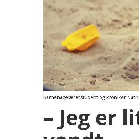
Barnehagelærerstudent og kronikør Nathali
– Jeg er l