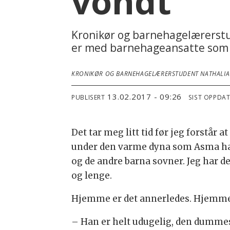
vondt
Kronikør og barnehagelærerstud
er med barnehageansatte som 
KRONIKØR OG BARNEHAGELÆRERSTUDENT NATHALIA 
13.02.2017 - 09:26
PUBLISERT
SIST OPPDA
Det tar meg litt tid før jeg forstår
under den varme dyna som Asma har 
og de andre barna sovner. Jeg har d
og lenge.
Hjemme er det annerledes. Hjemme 
– Han er helt udugelig, den dummes