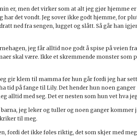
en min er, men det virker som at alt jeg gjør hjemme e
 jeg har det vondt. Jeg sover ikke godt hjemme, for p
ratt ned fra sengen, lugget og slått. Så går han igjen. 
.
nehagen, jeg får alltid noe godt å spise på veien f
aer skal være. Ikke et skremmende monster som plut
g gir klem til mamma før hun går fordi jeg har sett 
å ha tid på fange til Lily. Det hender hun noen gang
 alltid med seg. Det er nesten som hun vet hva jeg
 barna, jeg leker og tuller og noen ganger kommer j
kriker til meg.
noen, fordi det ikke føles riktig, det som skjer med meg