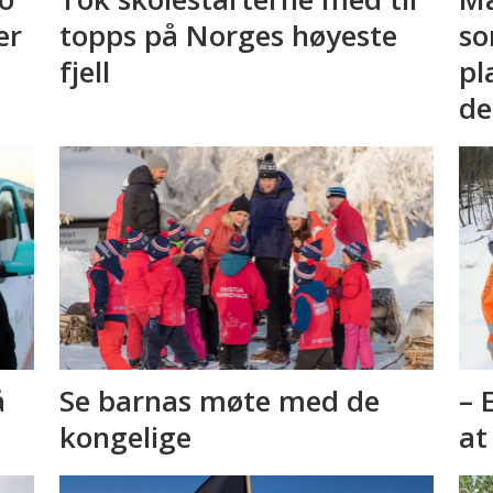
er
topps på Norges høyeste
so
fjell
pl
de
å
Se barnas møte med de
– 
kongelige
at