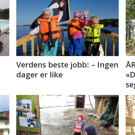
Verdens beste jobb: – Ingen
ÅR
dager er like
«D
se