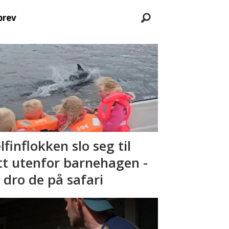
brev
lfinflokken slo seg til
tt utenfor barnehagen -
 dro de på safari