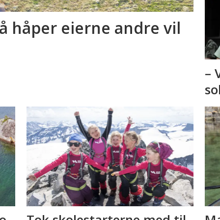
å håper eierne andre vil
– 
so
jo
Tok skolestarterne med til
Ma