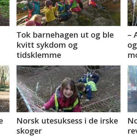
Tok barnehagen ut og ble
– 
kvitt sykdom og
og
tidsklemme
mo
e
Norsk utesuksess i de irske
No
skoger
re