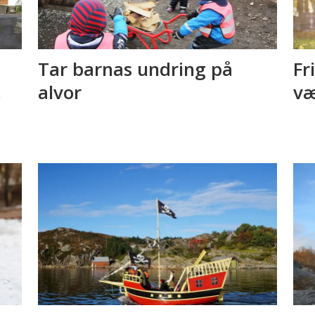
Tar barnas undring på
Fr
,
alvor
væ