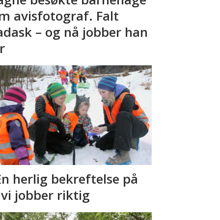
m avisfotograf. Falt
adask – og nå jobber han
r
En herlig bekreftelse på
 vi jobber riktig