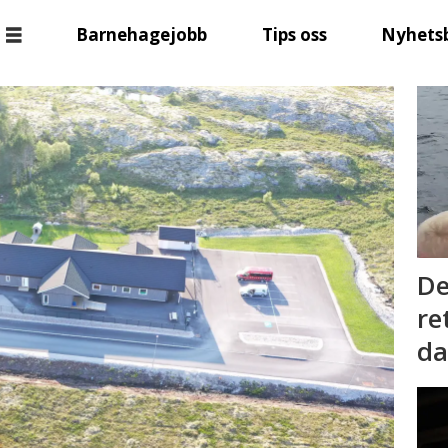
Barnehagejobb
Tips oss
Nyhets
De
re
da