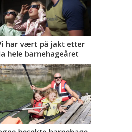
Vi har vært på jakt etter
la hele barnehageåret
gne besøkte barnehage