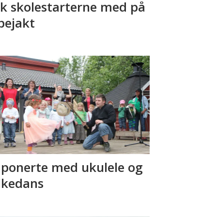
k skolestarterne med på
pejakt
ponerte med ukulele og
lkedans