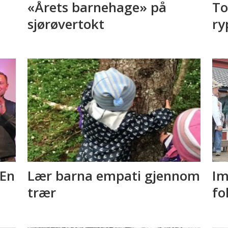
«Årets barnehage» på
To
sjørøvertokt
ry
 En
Lær barna empati gjennom
Im
trær
fo