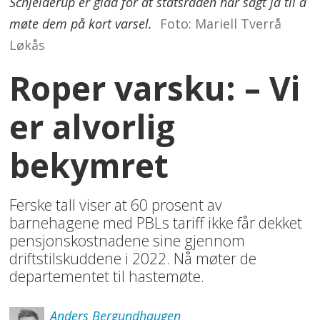
Schjelderup er glad for at statsråden har sagt ja til å
møte dem på kort varsel.
Foto: Mariell Tverrå
Løkås
Roper varsku: – Vi
er alvorlig
bekymret
Ferske tall viser at 60 prosent av
barnehagene med PBLs tariff ikke får dekket
pensjonskostnadene sine gjennom
driftstilskuddene i 2022. Nå møter de
departementet til hastemøte.
Anders
Bergundhaugen