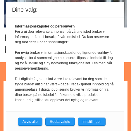
Dine valg:
Informasjonskapsler og personvern
For å gi deg relevante annonser på vårt nettsted bruker vi
Har satt inn ekstra
informasjon fra ditt besøk på vårt nettsted. Du kan reservere
deg mot dette under "Innstillinger".
bemanning etter brannen
For øvrig bruker vi informasjonskapsler og lignende verktøy for
analyse, for å sammenligne nettlesere, tilpasse innhold til deg
og for å utvikle og tilby nødvendig funksjonalitet. Les mer i vår
personvernerklæring.
Barnehagejobber
Ditt digitale fagblad skal være like relevant for deg som det
trykte bladet alltid har vært – bade i redaksjonelt innhold og på
annonseplass. I digital publisering bruker vi informasjon fra
dine besøk på nettstedet for å kunne utvikle produktet
kontinuerlig, slik at du opplever det nyttig og relevant.
Avvis alle
Godta valgte
Innstillinger