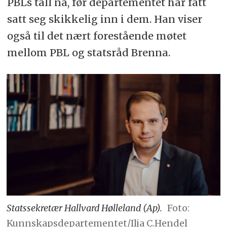
PBLs tall nå, før departementet har fått
satt seg skikkelig inn i dem. Han viser
også til det nært forestående møtet
mellom PBL og statsråd Brenna.
Statssekretær Hallvard Hølleland (Ap).
Foto:
Kunnskapsdepartementet/Ilja C.Hendel