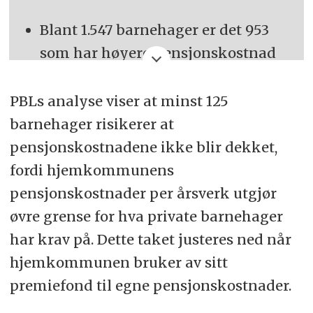
Blant 1.547 barnehager er det 953
som har høyere pensjonskostnad
enn pensjonstilskudd.
PBLs analyse viser at minst 125
For disse er differansen mellom
barnehager risikerer at
pensjonskostnad og mottatt
pensjonskostnadene ikke blir dekket,
pensjonstilskudd om lag 229
fordi hjemkommunens
millioner kroner.
pensjonskostnader per årsverk utgjør
For barnehager med PBLs tariff og
øvre grense for hva private barnehager
pensjonsordning summerer de
har krav på. Dette taket justeres ned når
totale pensjonskostnadene seg til
hjemkommunen bruker av sitt
1,6 milliarder kroner, mens de får
premiefond til egne pensjonskostnader.
om lag 1,5 milliarder i