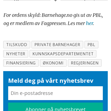
prosent. Nær en tredjedel gikk med
underskudd.
For ordens skyld: Barnehage.no gis ut av PBL,
og er medlem av Fagpressen. Les mer
her
.
Totale kostnader til barnehager i
2020 beløp seg til cirka 58
milliarder kroner, fordelt på 30,8
TILSKUDD
PRIVATE BARNEHAGER
PBL
milliarder til kommunale
NYHETER
KUNNSKAPSDEPARTEMENTET
barnehager og 27,2 milliarder til
FINANSIERING
ØKONOMI
REGJERINGEN
private barnehager.
136.280 barn gikk samme år i
Meld deg på vårt nyhetsbrev
kommunale barnehager, 135.984
barn gikk i private barnehager.
Kilder:
Telemarksforskning
og