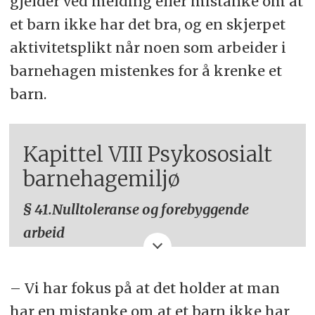
gjelder ved melding eller mistanke om at
et barn ikke har det bra, og en skjerpet
aktivitetsplikt når noen som arbeider i
barnehagen mistenkes for å krenke et
barn.
Kapittel VIII Psykososialt
barnehagemiljø
§ 41.Nulltoleranse og forebyggende
arbeid
Barnehagen skal ikke godta
– Vi har fokus på at det holder at man
krenkelser som for eksempel
har en mistanke om at et barn ikke har