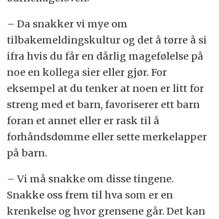
Alle som arbeider i barnehagen, skal
– Da snakker vi mye om
følge med på hvordan barna i
tilbakemeldingskultur og det å tørre å si
barnehagen har det.
ifra hvis du får en dårlig magefølelse på
noe en kollega sier eller gjør. For
Alle som arbeider i barnehagen, skal
eksempel at du tenker at noen er litt for
melde fra til barnehagens styrer
streng med et barn, favoriserer ett barn
dersom de får mistanke om eller
foran et annet eller er rask til å
kjennskap til at et barn ikke har et
forhåndsdømme eller sette merkelapper
trygt og godt barnehagemiljø.
på barn.
Styreren skal melde fra til
barnehageeieren i alvorlige tilfeller.
– Vi må snakke om disse tingene.
Snakke oss frem til hva som er en
Ved mistanke om eller kjennskap til
krenkelse og hvor grensene går. Det kan
at et barn ikke har et trygt og godt