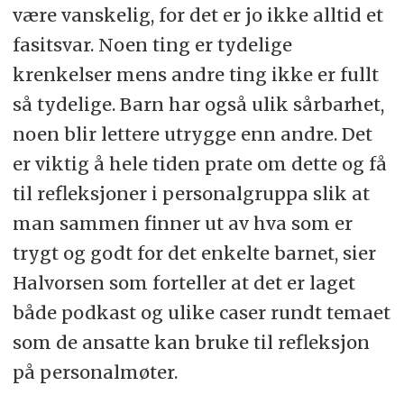
være vanskelig, for det er jo ikke alltid et
barnehagemiljø, skal barnehagen
fasitsvar. Noen ting er tydelige
snarest undersøke saken.
krenkelser mens andre ting ikke er fullt
så tydelige. Barn har også ulik sårbarhet,
Når et barn eller foreldrene sier at
noen blir lettere utrygge enn andre. Det
barnet ikke har et trygt og godt
er viktig å hele tiden prate om dette og få
barnehagemiljø, skal barnehagen
til refleksjoner i personalgruppa slik at
undersøke saken og så langt det
man sammen finner ut av hva som er
finnes egnede tiltak, sørge for at
trygt og godt for det enkelte barnet, sier
barnet får et trygt og godt
Halvorsen som forteller at det er laget
barnehagemiljø. Det samme gjelder
både podkast og ulike caser rundt temaet
når en undersøkelse som barnehagen
som de ansatte kan bruke til refleksjon
selv har satt i gang, viser at et barn
på personalmøter.
ikke har et trygt og godt
barnehagemiljø. Tiltakene skal