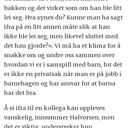
d. hvem som skal gjennomføre
bakken og det virket som om han ble litt
tiltakene
lei seg. Hva synes du? Kunne man ha sagt
ifra på en litt annen måte slik at han
e. når tiltakene skal evalueres.
ikke ble lei seg, men likevel sluttet med
§ 43.Skjerpet aktivitetsplikt dersom en
det han gjorde?». Vi må ha et klima for å
som arbeider i barnehagen, krenker et
snakke om og undre oss sammen over
barn
hvordan vi er i samspill med barn, for det
er ikke en privatsak når man er på jobb i
Dersom en som arbeider i
barnehagen og har ansvar for at barna
barnehagen, får mistanke om eller
har det bra.
kjennskap til at en annen som
arbeider i barnehagen, krenker et
Å si ifra til en kollega kan oppleves
barn med for eksempel utestenging,
vanskelig, innrømmer Halvorsen, men
mobbing, vold, diskriminering eller
det er viktig, understreker hun.