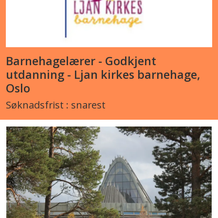
Barnehagelærer - Godkjent
utdanning - Ljan kirkes barnehage,
Oslo
Søknadsfrist : snarest