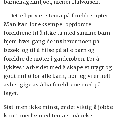
barnehagemiljøet, mener Halvorsen.
Undersøkelser og tiltak etter § 42
– Dette bør være tema på foreldremøter.
tredje og fjerde ledd skal iverksettes
Man kan for eksempel oppfordre
straks.
foreldrene til å ikke ta med samme barn
hjem hver gang de inviterer noen på
(Kilde:
Barnehageloven
)
besøk, og til å hilse på alle barn og
foreldre de møter i garderoben. For å
lykkes i arbeidet med å skape et trygt og
godt miljø for alle barn, tror jeg vi er helt
avhengige av å ha foreldrene med på
laget.
Sist, men ikke minst, er det viktig å jobbe
kontinuerlig med temaet, påpeker