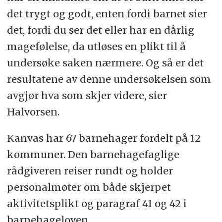
utestenging, mobbing, vold,
det trygt og godt, enten fordi barnet sier
diskriminering og trakassering. Alle
det, fordi du ser det eller har en dårlig
som arbeider i barnehagen, skal
magefølelse, da utløses en plikt til å
gripe inn når et barn i barnehagen
undersøke saken nærmere. Og så er det
utsettes for slike krenkelser.
resultatene av denne undersøkelsen som
Barnehagen skal forebygge tilfeller
avgjør hva som skjer videre, sier
hvor barn ikke har et trygt og godt
Halvorsen.
barnehagemiljø ved å arbeide
Kanvas har 67 barnehager fordelt på 12
kontinuerlig for å fremme helsen,
kommuner. Den barnehagefaglige
trivselen, leken og læringen til barna.
rådgiveren reiser rundt og holder
§ 42.Plikt til å sikre at barnehagebarna
personalmøter om både skjerpet
har et trygt og godt psykososialt
aktivitetsplikt og paragraf 41 og 42 i
barnehagemiljø (aktivitetsplikt)
barnehageloven.