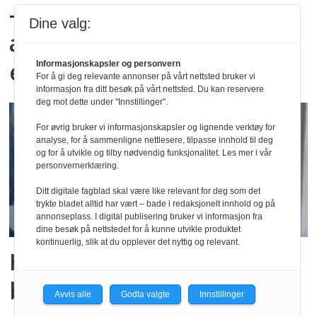
– En kjærkommen
Dine valg:
anledning til å vokse oss
enda mer spennende
Informasjonskapsler og personvern
For å gi deg relevante annonser på vårt nettsted bruker vi
informasjon fra ditt besøk på vårt nettsted. Du kan reservere
deg mot dette under "Innstillinger".
For øvrig bruker vi informasjonskapsler og lignende verktøy for
analyse, for å sammenligne nettlesere, tilpasse innhold til deg
og for å utvikle og tilby nødvendig funksjonalitet. Les mer i vår
personvernerklæring.
Ditt digitale fagblad skal være like relevant for deg som det
trykte bladet alltid har vært – bade i redaksjonelt innhold og på
annonseplass. I digital publisering bruker vi informasjon fra
dine besøk på nettstedet for å kunne utvikle produktet
kontinuerlig, slik at du opplever det nyttig og relevant.
Har satt inn ekstra
bemanning etter brannen
Avvis alle
Godta valgte
Innstillinger