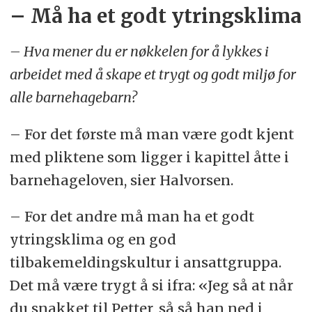
– Må ha et godt ytringsklima
velges på grunnlag av en konkret og
faglig vurdering.
– Hva mener du er nøkkelen for å lykkes i
arbeidet med å skape et trygt og godt miljø for
Barnehagen skal lage en skriftlig
alle barnehagebarn?
plan når det skal gjøres tiltak i en
sak. I planen skal det stå
– For det første må man være godt kjent
med pliktene som ligger i kapittel åtte i
a. hvilke problemer tiltakene skal
barnehageloven, sier Halvorsen.
løse
– For det andre må man ha et godt
b. hvilke tiltak barnehagen har
ytringsklima og en god
planlagt
tilbakemeldingskultur i ansattgruppa.
c. når tiltakene skal gjennomføres
Det må være trygt å si ifra: «Jeg så at når
du snakket til Petter, så så han ned i