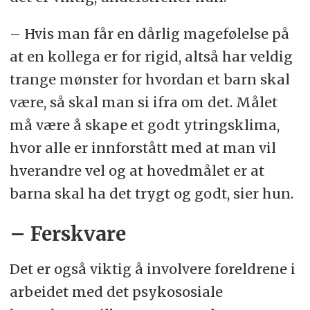
trakassering, skal vedkommende
– Hvis man får en dårlig magefølelse på
straks melde fra til barnehagens
at en kollega er for rigid, altså har veldig
styrer. Styreren skal melde fra til
trange mønster for hvordan et barn skal
barnehageeieren.
være, så skal man si ifra om det. Målet
Dersom en som arbeider i
må være å skape et godt ytringsklima,
barnehagen, får mistanke om eller
hvor alle er innforstått med at man vil
kjennskap til at styreren i
hverandre vel og at hovedmålet er at
barnehagen krenker et barn med for
barna skal ha det trygt og godt, sier hun.
eksempel utestenging, mobbing,
– Ferskvare
vold, diskriminering eller
trakassering, skal vedkommende
Det er også viktig å involvere foreldrene i
melde fra til barnehageeieren
arbeidet med det psykososiale
direkte.