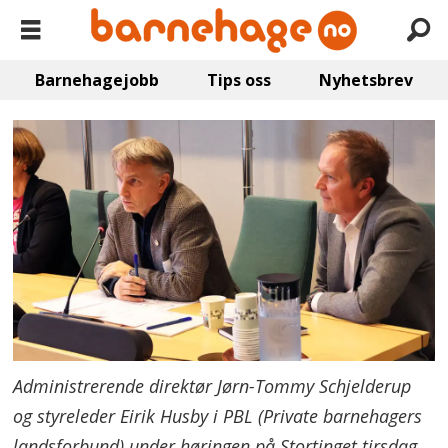
Barnehagejobb
Tips oss
Nyhetsbrev
Administrerende direktør Jørn-Tommy Schjelderup
og styreleder Eirik Husby i PBL (Private barnehagers
landsforbund) under høringen på Stortinget tirsdag.