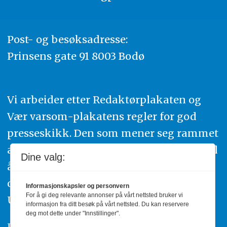
Post- og besøksadresse:
Prinsens gate 91 8003 Bodø
Vi arbeider etter Redaktørplakaten og
Vær varsom-plakatens regler for god
presseskikk. Den som mener seg rammet
av urettmessig publisering, oppfordres til
Dine valg:
å ta kontakt med redaksjonen. Du kan
også klage inn saker til Pressens Faglige
Informasjonskapsler og personvern
For å gi deg relevante annonser på vårt nettsted bruker vi
Utvalg,
www.pfu.no
.
informasjon fra ditt besøk på vårt nettsted. Du kan reservere
deg mot dette under "Innstillinger".
Utgiver: PBL