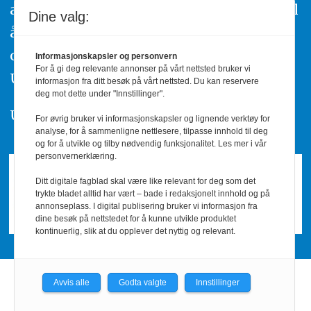
av urettmessig publisering, oppfordres til
Dine valg:
å ta kontakt med redaksjonen. Du kan
også klage inn saker til Pressens Faglige
Informasjonskapsler og personvern
For å gi deg relevante annonser på vårt nettsted bruker vi
Utvalg,
www.pfu.no
.
informasjon fra ditt besøk på vårt nettsted. Du kan reservere
deg mot dette under "Innstillinger".
Utgiver: PBL
For øvrig bruker vi informasjonskapsler og lignende verktøy for
analyse, for å sammenligne nettlesere, tilpasse innhold til deg
og for å utvikle og tilby nødvendig funksjonalitet. Les mer i vår
personvernerklæring.
Ditt digitale fagblad skal være like relevant for deg som det
trykte bladet alltid har vært – bade i redaksjonelt innhold og på
annonseplass. I digital publisering bruker vi informasjon fra
dine besøk på nettstedet for å kunne utvikle produktet
kontinuerlig, slik at du opplever det nyttig og relevant.
Avvis alle
Godta valgte
Innstillinger
Powered by Labrador CMS