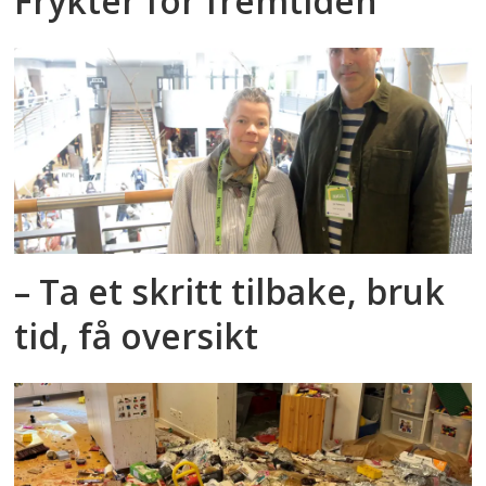
Frykter for fremtiden
– Ta et skritt tilbake, bruk
tid, få oversikt