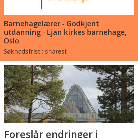
Barnehagelærer - Godkjent
utdanning - Ljan kirkes barnehage,
Oslo
Søknadsfrist : snarest
Foreslår endringer i