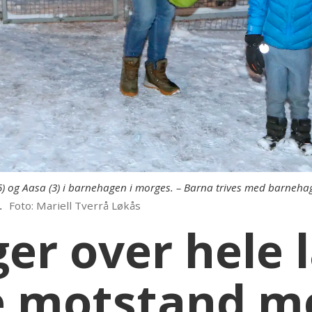
5) og Aasa (3) i barnehagen i morges. – Barna trives med barnehag
n.
Foto: Mariell Tverrå Løkås
er over hele 
 motstand mo