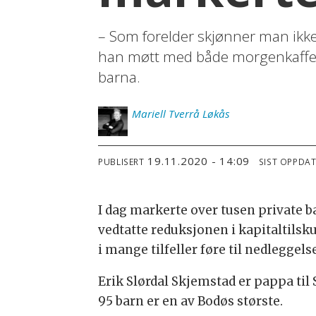
– Som forelder skjønner man ikke 
han møtt med både morgenkaffe o
barna.
Mariell
Tverrå Løkås
19.11.2020 - 14:09
PUBLISERT
SIST OPPDA
I dag markerte over tusen private b
vedtatte reduksjonen i kapitaltilsk
i mange tilfeller føre til nedleggel
Erik Slørdal Skjemstad er pappa til
95 barn er en av Bodøs største.