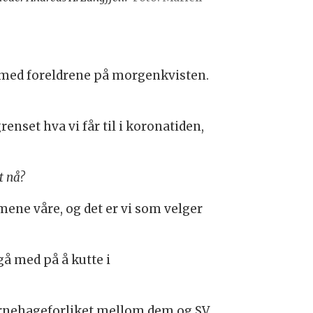
e med foreldrene på morgenkvisten.
renset hva vi får til i koronatiden,
t nå?
mene våre, og det er vi som velger
gå med på å kutte i
barnehageforliket mellom dem og SV,