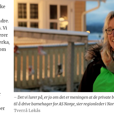
kke
ndre.
. Vi
erer
erka,
som
r
– Det vi lurer på, er jo om det er meningen at de private 
til å drive barnehager for AS Norge, sier regionleder i Nor
er
Tverrå Løkås