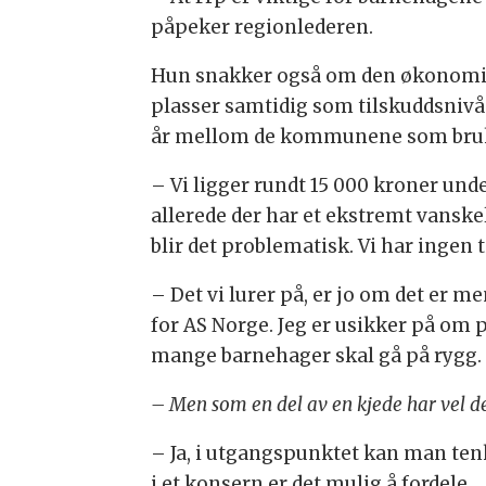
påpeker regionlederen.
Hun snakker også om den økonomisk
plasser samtidig som tilskuddsnivået
år mellom de kommunene som bruk
– Vi ligger rundt 15 000 kroner und
allerede der har et ekstremt vanskel
blir det problematisk. Vi har ingen t
– Det vi lurer på, er jo om det er m
for AS Norge. Jeg er usikker på om 
mange barnehager skal gå på rygg.
– Men som en del av en kjede har vel 
– Ja, i utgangspunktet kan man ten
i et konsern er det mulig å fordele