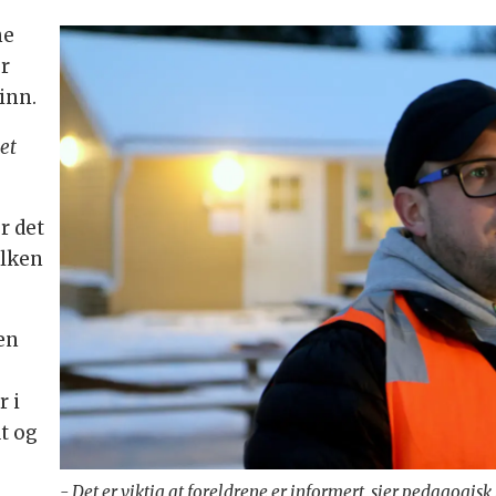
ne
er
inn.
et
r det
ilken
 en
r i
t og
- Det er viktig at foreldrene er informert, sier pedagogisk