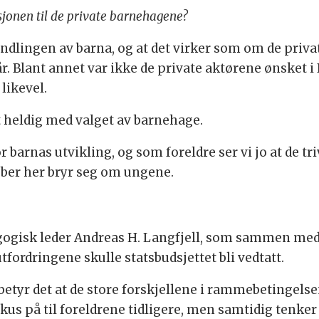
jonen til de private barnehagene?
andlingen av barna, og at det virker som om de priva
 Blant annet var ikke de private aktørene ønsket i B
likevel.
 heldig med valget av barnehage.
 barnas utvikling, og som foreldre ser vi jo at de t
bber her bryr seg om ungene.
agogisk leder Andreas H. Langfjell, som sammen m
tfordringene skulle statsbudsjettet bli vedtatt.
t betyr det at de store forskjellene i rammebetingels
okus på til foreldrene tidligere, men samtidig tenker v