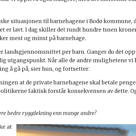
e situasjonen til barnehagene i Bodø kommune, de
 er lavt. I dag skiller det rundt hundre tusen kroner
er mest og minst på barnehage.
er landsgjennomsnittet per barn. Ganger du det opp m
ig utgangspunkt. Når alle de andre mulighetene vi har
ing å gå på, sier hun, og fortsetter:
eningen at de private barnehagene skal betale penger 
politikerne faktisk forstår konsekvensen av dette. O
dere bedre ryggdekning enn mange andre?
ke at