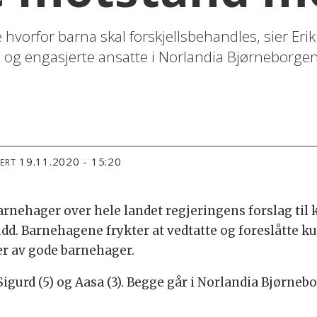
hvorfor barna skal forskjellsbehandles, sier Erik
g engasjerte ansatte i Norlandia Bjørneborgen 
19.11.2020 - 15:20
TERT
arnehager over hele landet regjeringens forslag til 
udd. Barnehagene frykter at vedtatte og foreslåtte k
ser av gode barnehager.
 Sigurd (5) og Aasa (3). Begge går i Norlandia Bjørn