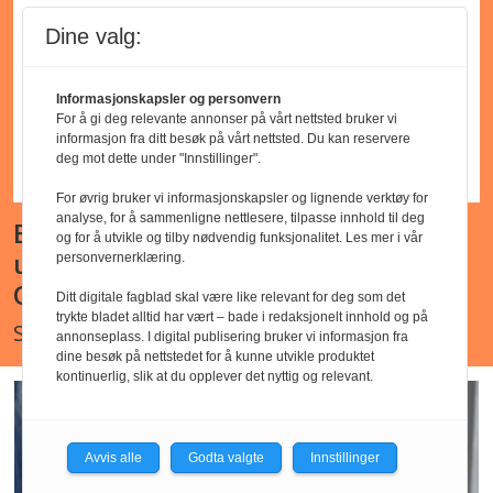
Dine valg:
Informasjonskapsler og personvern
For å gi deg relevante annonser på vårt nettsted bruker vi
informasjon fra ditt besøk på vårt nettsted. Du kan reservere
deg mot dette under "Innstillinger".
For øvrig bruker vi informasjonskapsler og lignende verktøy for
analyse, for å sammenligne nettlesere, tilpasse innhold til deg
Barnehagelærer - Godkjent
og for å utvikle og tilby nødvendig funksjonalitet. Les mer i vår
utdanning - Ljan kirkes barnehage,
personvernerklæring.
Oslo
Ditt digitale fagblad skal være like relevant for deg som det
trykte bladet alltid har vært – bade i redaksjonelt innhold og på
Søknadsfrist : snarest
annonseplass. I digital publisering bruker vi informasjon fra
dine besøk på nettstedet for å kunne utvikle produktet
kontinuerlig, slik at du opplever det nyttig og relevant.
Avvis alle
Godta valgte
Innstillinger