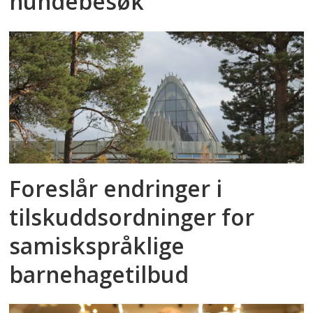
hundebesøk
Foreslår endringer i
tilskuddsordninger for
samiskspråklige
barnehagetilbud