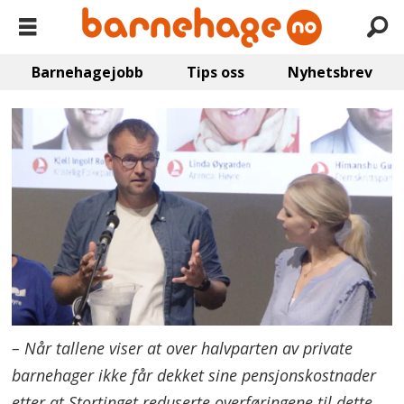
Barnehagejobb
Tips oss
Nyhetsbrev
– Når tallene viser at over halvparten av private
barnehager ikke får dekket sine pensjonskostnader
etter at Stortinget reduserte overføringene til dette,