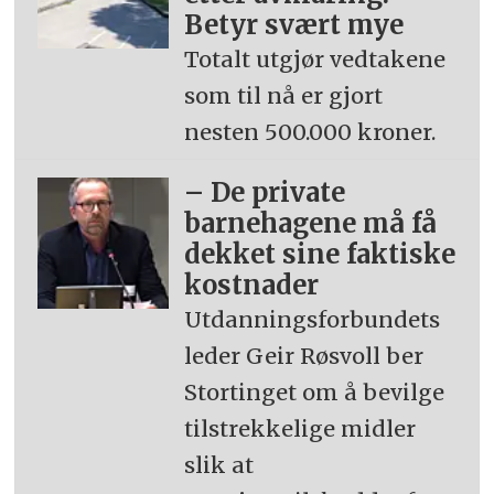
Betyr svært mye
Totalt utgjør vedtakene
som til nå er gjort
nesten 500.000 kroner.
– De private
barnehagene må få
dekket sine faktiske
kostnader
Utdanningsforbundets
leder Geir Røsvoll ber
Stortinget om å bevilge
tilstrekkelige midler
slik at