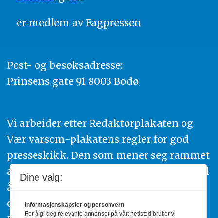
er medlem av
Fagpressen
Post- og besøksadresse:
Prinsens gate 91 8003 Bodø
Vi arbeider etter Redaktørplakaten og
Vær varsom-plakatens regler for god
presseskikk. Den som mener seg rammet
av urettmessig publisering, oppfordres til
Dine valg:
å ta kontakt med redaksjonen. Du kan
også klage inn saker til Pressens Faglige
Informasjonskapsler og personvern
For å gi deg relevante annonser på vårt nettsted bruker vi