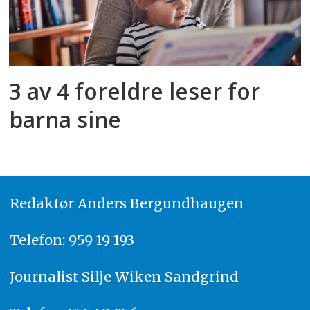
3 av 4 foreldre leser for
barna sine
Redaktør
A
nders Bergundhaugen
Telefon: 959 19 193
Journalist
Silje Wiken Sandgrind