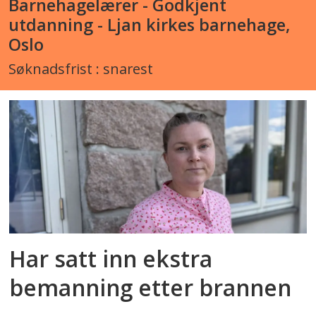
Barnehagelærer - Godkjent
utdanning - Ljan kirkes barnehage,
Oslo
Søknadsfrist : snarest
Har satt inn ekstra
bemanning etter brannen