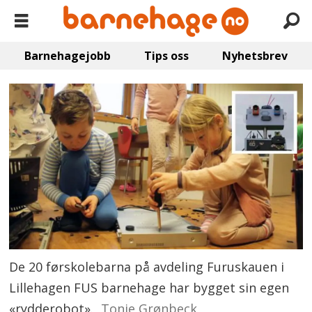
Barnehagejobb
Tips oss
Nyhetsbrev
De 20 førskolebarna på avdeling Furuskauen i
Lillehagen FUS barnehage har bygget sin egen
«rydderobot».
Tonje Grønbeck