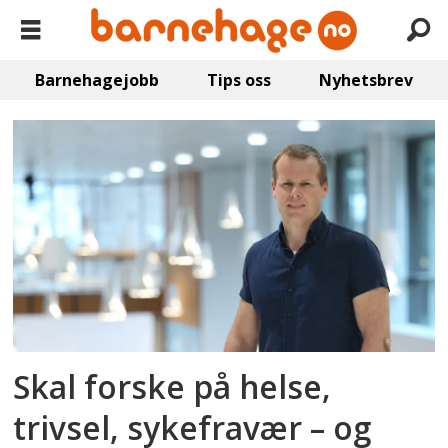
Barnehagejobb
Tips oss
Nyhetsbrev
Emne:
hvl
Skal forske på helse,
trivsel, sykefravær – og