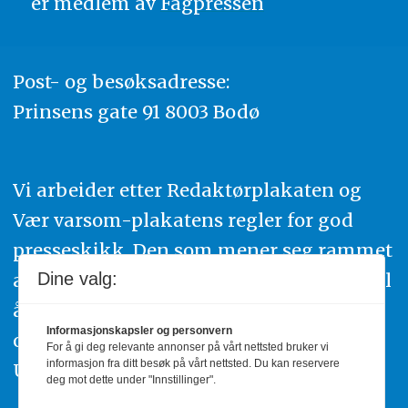
er medlem av
Fagpressen
Post- og besøksadresse:
Prinsens gate 91 8003 Bodø
Vi arbeider etter Redaktørplakaten og
Vær varsom-plakatens regler for god
presseskikk. Den som mener seg rammet
Dine valg:
av urettmessig publisering, oppfordres til
å ta kontakt med redaksjonen. Du kan
Informasjonskapsler og personvern
også klage inn saker til Pressens Faglige
For å gi deg relevante annonser på vårt nettsted bruker vi
informasjon fra ditt besøk på vårt nettsted. Du kan reservere
Utvalg,
www.pfu.no
.
deg mot dette under "Innstillinger".