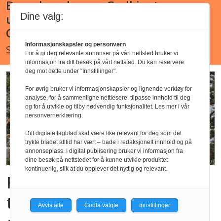
Barnehagelærer - Godkjent
Dine valg:
utdanning - Ljan kirkes barnehage,
Oslo
Informasjonskapsler og personvern
Søknadsfrist : snarest
For å gi deg relevante annonser på vårt nettsted bruker vi
informasjon fra ditt besøk på vårt nettsted. Du kan reservere
deg mot dette under "Innstillinger".
For øvrig bruker vi informasjonskapsler og lignende verktøy for
analyse, for å sammenligne nettlesere, tilpasse innhold til deg
og for å utvikle og tilby nødvendig funksjonalitet. Les mer i vår
personvernerklæring.
Ditt digitale fagblad skal være like relevant for deg som det
trykte bladet alltid har vært – bade i redaksjonelt innhold og på
annonseplass. I digital publisering bruker vi informasjon fra
dine besøk på nettstedet for å kunne utvikle produktet
kontinuerlig, slik at du opplever det nyttig og relevant.
Foreslår endringer i
tilskuddsordninger for
Avvis alle
Godta valgte
Innstillinger