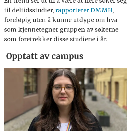
En trend ser ut til å være at flere søker seg
til deltidsstudier,
rapporterer DMMH
,
foreløpig uten å kunne utdype om hva
som kjennetegner gruppen av søkerne
som foretrekker disse studiene i år.
Opptatt av campus