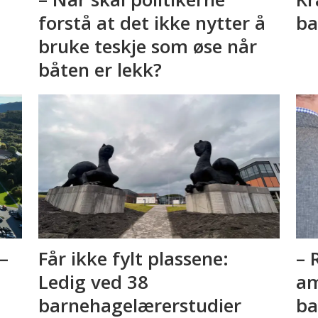
forstå at det ikke nytter å
ba
bruke teskje som øse når
båten er lekk?
 –
Får ikke fylt plassene:
– 
Ledig ved 38
am
barnehagelærerstudier
ba