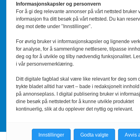
Informasjonskapsler og personvern
Journalist
Silje Wiken Sandgrind
For å gi deg relevante annonser på vårt nettsted bruker v
informasjon fra ditt besøk på vårt nettsted. Du kan reser
Telefon: 755 53 856
deg mot dette under "Innstillinger".
Personvern/Cookies
For øvrig bruker vi informasjonskapsler og lignende ver
for analyse, for å sammenligne nettlesere, tilpasse innhol
deg og for å utvikle og tilby nødvendig funksjonalitet. L
i vår personvernerklæring.
Ditt digitale fagblad skal være like relevant for deg som 
trykte bladet alltid har vært – bade i redaksjonelt innhold
på annonseplass. I digital publisering bruker vi informasj
dine besøk på nettstedet for å kunne utvikle produktet
kontinuerlig, slik at du opplever det nyttig og relevant.
Innstillinger
Godta valgte
Avvis a