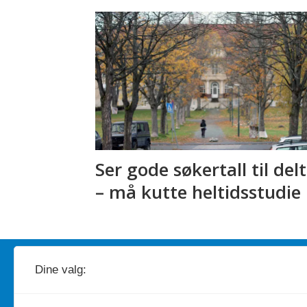
Ser gode søkertall til delt
– må kutte heltidsstudie
Redaktør
A
nders Bergundhaugen
Dine valg:
Telefon: 959 19 193