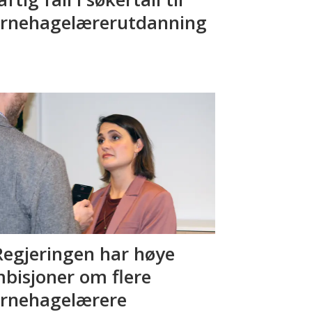
rnehagelærerutdanning
Regjeringen har høye
bisjoner om flere
rnehagelærere