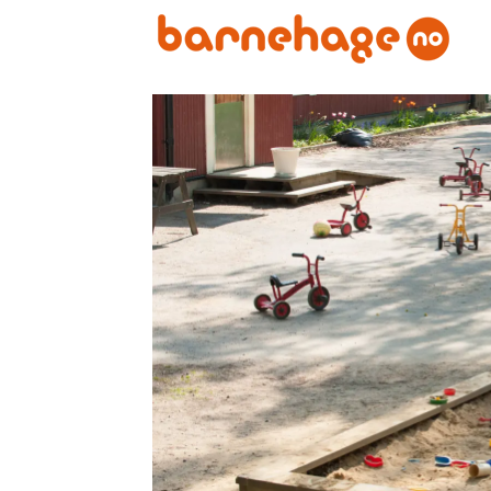
Emne:
søkertall