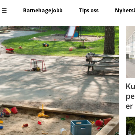
Barnehagejobb
Tips oss
Nyhets
Ku
pe
er