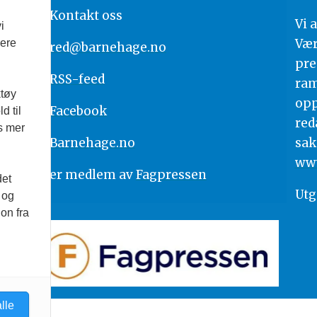
Kontakt oss
Vi 
i
Vær
vere
red@barnehage.no
pre
RSS-feed
ram
ktøy
opp
Facebook
d til
red
es mer
Barnehage.no
sak
www
er medlem av
Fagpressen
det
Utg
 og
on fra
lle