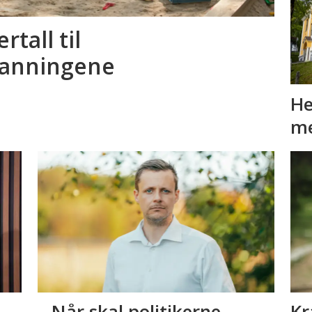
tall til
danningene
He
me
– Når skal politikerne
Kra