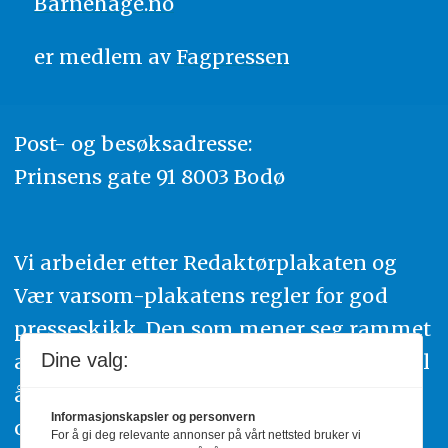
Barnehage.no
er medlem av
Fagpressen
Post- og besøksadresse:
Prinsens gate 91 8003 Bodø
Vi arbeider etter Redaktørplakaten og
Vær varsom-plakatens regler for god
presseskikk. Den som mener seg rammet
av urettmessig publisering, oppfordres til
Dine valg:
å ta kontakt med redaksjonen. Du kan
Informasjonskapsler og personvern
også klage inn saker til Pressens Faglige
For å gi deg relevante annonser på vårt nettsted bruker vi